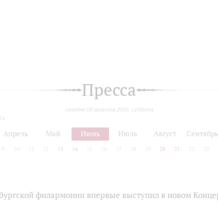
Пресса
сегодня 08 августа 2026, суббота
24
Апрель
Май
Июнь
Июль
Август
Сентябр
9
10
11
12
13
14
15
16
17
18
19
20
21
22
23
бургской филармонии впервые выступил в новом Конце