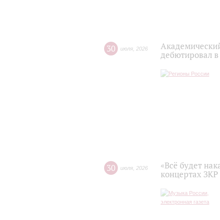
Академический
30
июля
,
2026
дебютировал в
«Всё будет нак
30
июля
,
2026
концертах ЗКР