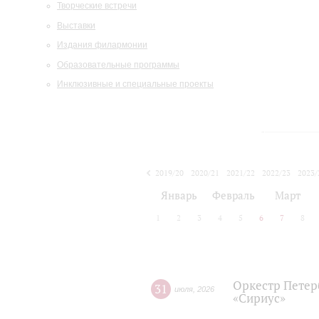
Творческие встречи
Выставки
Издания филармонии
Образовательные программы
Инклюзивные и специальные проекты
2019/20
2020/21
2021/22
2022/23
2023/
2024/25
2025/26
Январь
Февраль
Март
1
2
3
4
5
6
7
8
Оркестр Петер
31
июля
,
2026
«Сириус»