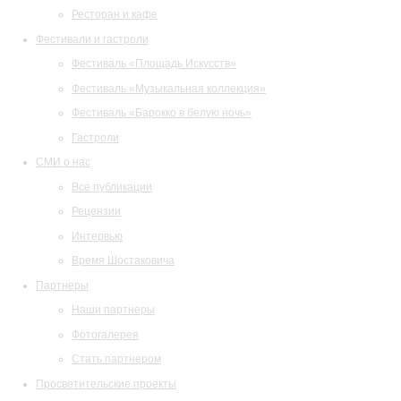
Ресторан и кафе
Фестивали и гастроли
Фестиваль «Площадь Искусств»
Фестиваль «Музыкальная коллекция»
Фестиваль «Барокко в белую ночь»
Гастроли
СМИ о нас
Все публикации
Рецензии
Интервью
Время Шостаковича
Партнеры
Наши партнеры
Фотогалерея
Стать партнером
Просветительские проекты