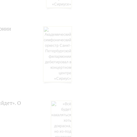
онии
ыйдет». О