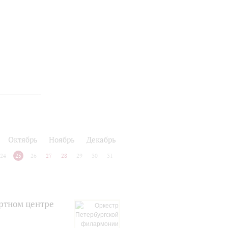
ь
Октябрь
Ноябрь
Декабрь
24
25
26
27
28
29
30
31
ртном центре