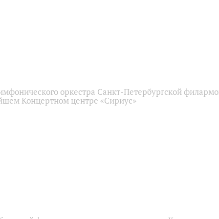
имфонического оркестра Санкт-Петербургской филарм
йшем Концертном центре «Сириус»