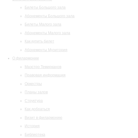
Билеты Большого зала
Абонементы Большого зала
Билеты Малого зала
Абонементы Малого зала
Как купить билет
Абонементы Музитория
О филармонии
Маэстро Темирканов
Правовая информация
Оркестры
Планы залов
Структура
Как добраться
Визит в филармонию
История
Библиотека