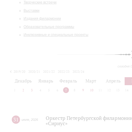
Творческие встречи
Выставки
Издания филармонии
Образовательные программы
Инклюзивные и специальные проекты
сегодня 
2019/20
2020/21
2021/22
2022/23
2023/24
2024/25
2025/26
Декабрь
Январь
Февраль
Март
Апрель
1
2
3
4
5
6
7
8
9
10
11
12
13
14
Оркестр Петербургской филармонии
31
июля
,
2026
«Сириус»