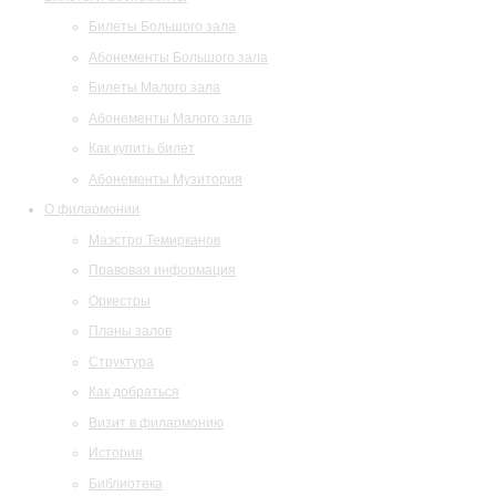
Билеты Большого зала
Абонементы Большого зала
Билеты Малого зала
Абонементы Малого зала
Как купить билет
Абонементы Музитория
О филармонии
Маэстро Темирканов
Правовая информация
Оркестры
Планы залов
Структура
Как добраться
Визит в филармонию
История
Библиотека