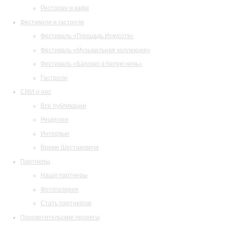
Ресторан и кафе
Фестивали и гастроли
Фестиваль «Площадь Искусств»
Фестиваль «Музыкальная коллекция»
Фестиваль «Барокко в белую ночь»
Гастроли
СМИ о нас
Все публикации
Рецензии
Интервью
Время Шостаковича
Партнеры
Наши партнеры
Фотогалерея
Стать партнером
Просветительские проекты