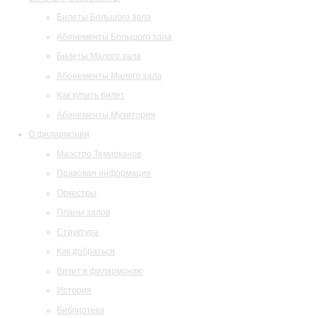
Билеты Большого зала
Абонементы Большого зала
Билеты Малого зала
Абонементы Малого зала
Как купить билет
Абонементы Музитория
О филармонии
Маэстро Темирканов
Правовая информация
Оркестры
Планы залов
Структура
Как добраться
Визит в филармонию
История
Библиотека