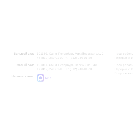
Большой зал:
191186, Санкт-Петербург, Михайловская ул., 2
Часы работы
+7 (812) 240-01-00, +7 (812) 240-01-80
Перерыв с 1
Малый зал:
191011, Санкт-Петербург, Невский пр., 30
Часы работы
+7 (812) 240-01-00, +7 (812) 240-01-70
Перерыв с 1
Вопросы на
Напишите нам:
MAX