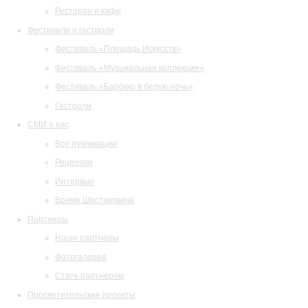
Ресторан и кафе
Фестивали и гастроли
Фестиваль «Площадь Искусств»
Фестиваль «Музыкальная коллекция»
Фестиваль «Барокко в белую ночь»
Гастроли
СМИ о нас
Все публикации
Рецензии
Интервью
Время Шостаковича
Партнеры
Наши партнеры
Фотогалерея
Стать партнером
Просветительские проекты