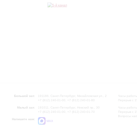
Большой зал:
191186, Санкт-Петербург, Михайловская ул., 2
Часы работы
+7 (812) 240-01-00, +7 (812) 240-01-80
Перерыв с 1
Малый зал:
191011, Санкт-Петербург, Невский пр., 30
Часы работы
+7 (812) 240-01-00, +7 (812) 240-01-70
Перерыв с 1
Вопросы на
Напишите нам:
MAX