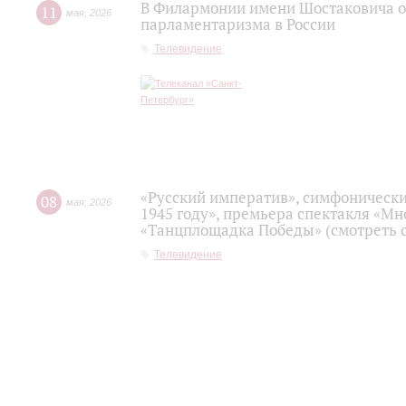
В Филармонии имени Шостаковича о
11
мая
,
2026
парламентаризма в России
Телевидение
«Русский императив», симфонически
08
мая
,
2026
1945 году», премьера спектакля «Мно
«Танцплощадка Победы» (смотреть с
Телевидение