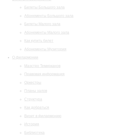
Билеты Большого зала
Абонементы Большого зала
Билеты Малого зала
Абонементы Малого зала
Как купить билет
Абонементы Музитория
О филармонии
Маэстро Темирканов
Правовая информация
Оркестры
Планы залов
Структура
Как добраться
Визит в филармонию
История
Библиотека