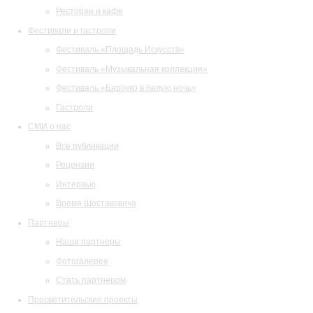
Ресторан и кафе
Фестивали и гастроли
Фестиваль «Площадь Искусств»
Фестиваль «Музыкальная коллекция»
Фестиваль «Барокко в белую ночь»
Гастроли
СМИ о нас
Все публикации
Рецензии
Интервью
Время Шостаковича
Партнеры
Наши партнеры
Фотогалерея
Стать партнером
Просветительские проекты