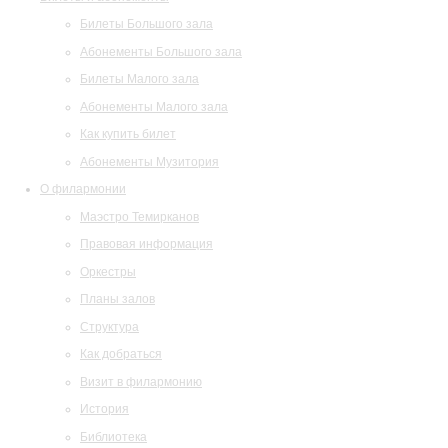
Билеты Большого зала
Абонементы Большого зала
Билеты Малого зала
Абонементы Малого зала
Как купить билет
Абонементы Музитория
О филармонии
Маэстро Темирканов
Правовая информация
Оркестры
Планы залов
Структура
Как добраться
Визит в филармонию
История
Библиотека