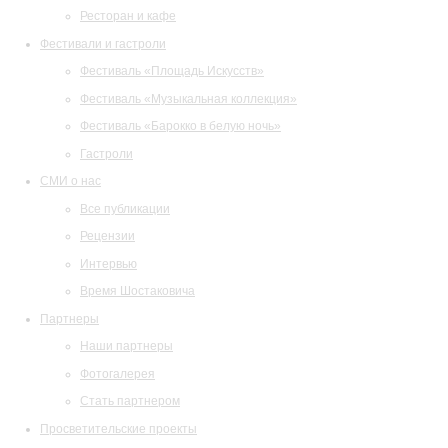
Ресторан и кафе
Фестивали и гастроли
Фестиваль «Площадь Искусств»
Фестиваль «Музыкальная коллекция»
Фестиваль «Барокко в белую ночь»
Гастроли
СМИ о нас
Все публикации
Рецензии
Интервью
Время Шостаковича
Партнеры
Наши партнеры
Фотогалерея
Стать партнером
Просветительские проекты