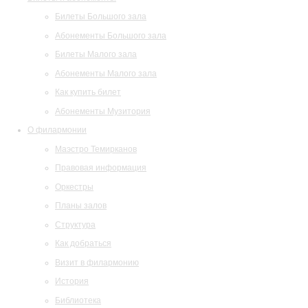
Билеты Большого зала
Абонементы Большого зала
Билеты Малого зала
Абонементы Малого зала
Как купить билет
Абонементы Музитория
О филармонии
Маэстро Темирканов
Правовая информация
Оркестры
Планы залов
Структура
Как добраться
Визит в филармонию
История
Библиотека