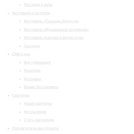
Ресторан и кафе
Фестивали и гастроли
Фестиваль «Площадь Искусств»
Фестиваль «Музыкальная коллекция»
Фестиваль «Барокко в белую ночь»
Гастроли
СМИ о нас
Все публикации
Рецензии
Интервью
Время Шостаковича
Партнеры
Наши партнеры
Фотогалерея
Стать партнером
Просветительские проекты