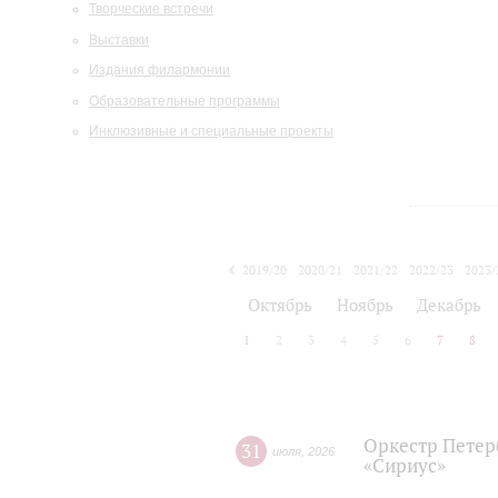
Творческие встречи
Выставки
Издания филармонии
Образовательные программы
Инклюзивные и специальные проекты
2019/20
2020/21
2021/22
2022/23
2023/
2024/25
2025/26
Октябрь
Ноябрь
Декабрь
1
2
3
4
5
6
7
8
Оркестр Петер
31
июля
,
2026
«Сириус»