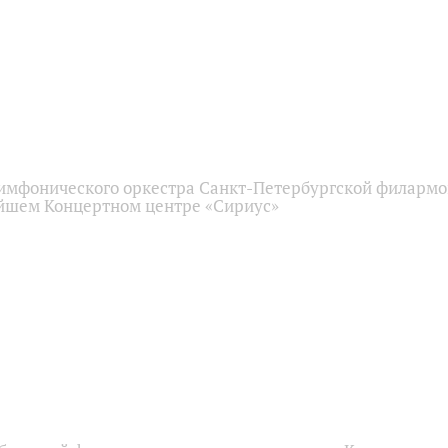
имфонического оркестра Санкт-Петербургской филарм
йшем Концертном центре «Сириус»