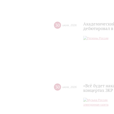
Академический
30
июля
,
2026
дебютировал в
«Всё будет нак
30
июля
,
2026
концертах ЗКР