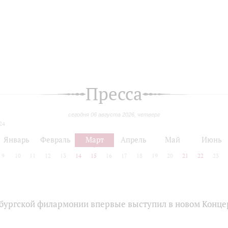
Пресса
сегодня 06 августа 2026, четверг
24
Январь
Февраль
Март
Апрель
Май
Июнь
9
10
11
12
13
14
15
16
17
18
19
20
21
22
23
бургской филармонии впервые выступил в новом Конце