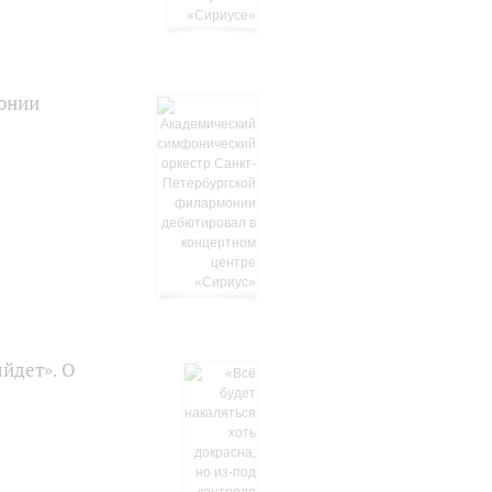
онии
ыйдет». О