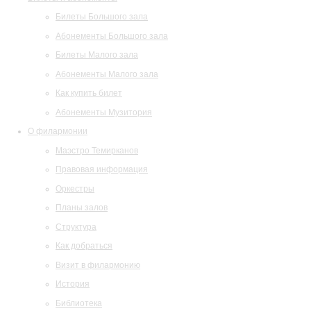
Билеты Большого зала
Абонементы Большого зала
Билеты Малого зала
Абонементы Малого зала
Как купить билет
Абонементы Музитория
О филармонии
Маэстро Темирканов
Правовая информация
Оркестры
Планы залов
Структура
Как добраться
Визит в филармонию
История
Библиотека