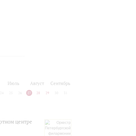
Июль
Август
Сентябрь
24
25
26
27
28
29
30
31
ртном центре