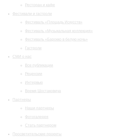
Ресторан и кафе
Фестивали и гастроли
Фестиваль «Площадь Искусств»
Фестиваль «Музыкальная коллекция»
Фестиваль «Барокко в белую ночь»
Гастроли
СМИ о нас
Все публикации
Рецензии
Интервью
Время Шостаковича
Партнеры
Наши партнеры
Фотогалерея
Стать партнером
Просветительские проекты