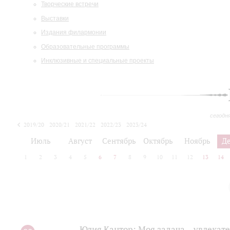
Творческие встречи
Выставки
Издания филармонии
Образовательные программы
Инклюзивные и специальные проекты
сегодн
2019/20
2020/21
2021/22
2022/23
2023/24
2024/25
2025/26
Июль
Август
Сентябрь
Октябрь
Ноябрь
Д
1
2
3
4
5
6
7
8
9
10
11
12
13
14
Юлия Кантор: Моя задача – увлекате