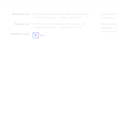
Большой зал:
191186, Санкт-Петербург, Михайловская ул., 2
Часы работы
+7 (812) 240-01-00, +7 (812) 240-01-80
Перерыв с 1
Малый зал:
191011, Санкт-Петербург, Невский пр., 30
Часы работы
+7 (812) 240-01-00, +7 (812) 240-01-70
Перерыв с 1
Вопросы на
Напишите нам:
MAX