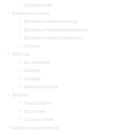
Ресторан и кафе
Фестивали и гастроли
Фестиваль «Площадь Искусств»
Фестиваль «Музыкальная коллекция»
Фестиваль «Барокко в белую ночь»
Гастроли
СМИ о нас
Все публикации
Рецензии
Интервью
Время Шостаковича
Партнеры
Наши партнеры
Фотогалерея
Стать партнером
Просветительские проекты