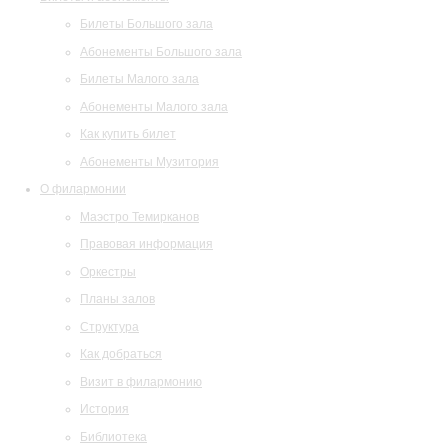
Билеты Большого зала
Абонементы Большого зала
Билеты Малого зала
Абонементы Малого зала
Как купить билет
Абонементы Музитория
О филармонии
Маэстро Темирканов
Правовая информация
Оркестры
Планы залов
Структура
Как добраться
Визит в филармонию
История
Библиотека