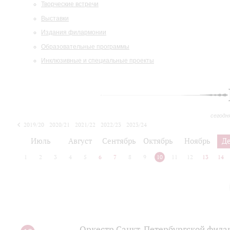
Творческие встречи
Выставки
Издания филармонии
Образовательные программы
Инклюзивные и специальные проекты
сегодн
2019/20
2020/21
2021/22
2022/23
2023/24
2024/25
2025/26
Июль
Август
Сентябрь
Октябрь
Ноябрь
Д
1
2
3
4
5
6
7
8
9
10
11
12
13
14
Оркестр Санкт‑Петербургской фила