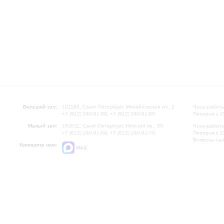
Большой зал:
191186, Санкт-Петербург, Михайловская ул., 2
Часы работы
+7 (812) 240-01-00, +7 (812) 240-01-80
Перерыв с 1
Малый зал:
191011, Санкт-Петербург, Невский пр., 30
Часы работы
+7 (812) 240-01-00, +7 (812) 240-01-70
Перерыв с 1
Вопросы на
Напишите нам:
MAX