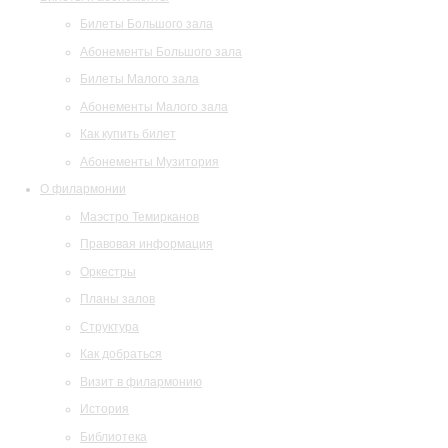
Билеты Большого зала
Абонементы Большого зала
Билеты Малого зала
Абонементы Малого зала
Как купить билет
Абонементы Музитория
О филармонии
Маэстро Темирканов
Правовая информация
Оркестры
Планы залов
Структура
Как добраться
Визит в филармонию
История
Библиотека