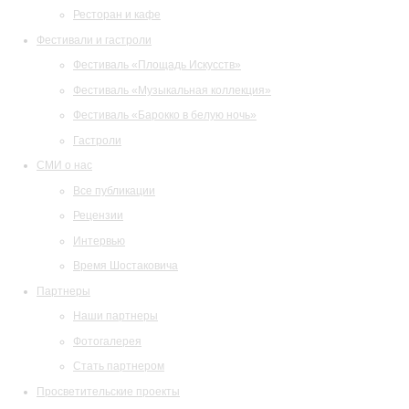
Ресторан и кафе
Фестивали и гастроли
Фестиваль «Площадь Искусств»
Фестиваль «Музыкальная коллекция»
Фестиваль «Барокко в белую ночь»
Гастроли
СМИ о нас
Все публикации
Рецензии
Интервью
Время Шостаковича
Партнеры
Наши партнеры
Фотогалерея
Стать партнером
Просветительские проекты