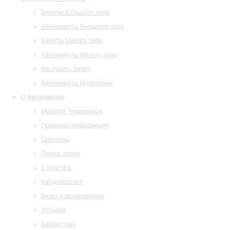
Билеты Большого зала
Абонементы Большого зала
Билеты Малого зала
Абонементы Малого зала
Как купить билет
Абонементы Музитория
О филармонии
Маэстро Темирканов
Правовая информация
Оркестры
Планы залов
Структура
Как добраться
Визит в филармонию
История
Библиотека