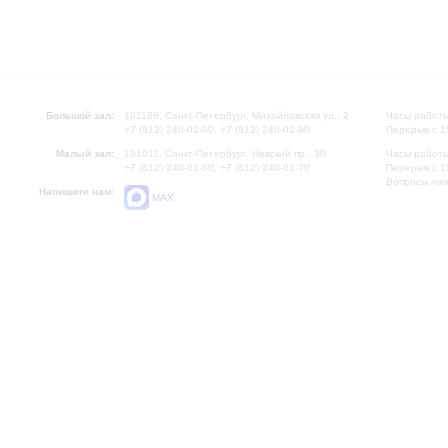
Большой зал:
191186, Санкт-Петербург, Михайловская ул., 2
Часы работы
+7 (812) 240-01-00, +7 (812) 240-01-80
Перерыв с 1
Малый зал:
191011, Санкт-Петербург, Невский пр., 30
Часы работы
+7 (812) 240-01-00, +7 (812) 240-01-70
Перерыв с 1
Вопросы на
Напишите нам:
MAX