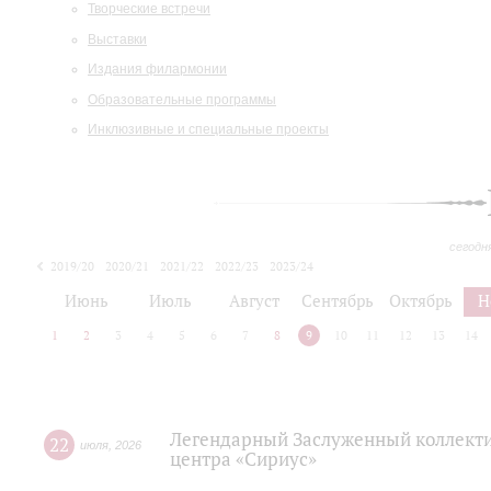
Творческие встречи
Выставки
Издания филармонии
Образовательные программы
Инклюзивные и специальные проекты
сегодн
2019/20
2020/21
2021/22
2022/23
2023/24
2024/25
2025/26
Июнь
Июль
Август
Сентябрь
Октябрь
Н
1
2
3
4
5
6
7
8
9
10
11
12
13
14
Легендарный Заслуженный коллекти
22
июля
,
2026
центра «Сириус»