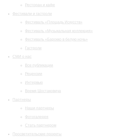
Ресторан и кафе
Фестивали и гастроли
Фестиваль «Площадь Искусств»
Фестиваль «Музыкальная коллекция»
Фестиваль «Барокко в белую ночь»
Гастроли
СМИ о нас
Все публикации
Рецензии
Интервью
Время Шостаковича
Партнеры
Наши партнеры
Фотогалерея
Стать партнером
Просветительские проекты