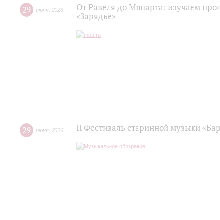
От Равеля до Моцарта: изучаем про
29
июня
,
2026
«Зарядье»
II Фестиваль старинной музыки «Баро
29
июня
,
2026