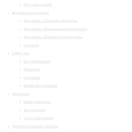
Ресторан и кафе
Фестивали и гастроли
Фестиваль «Площадь Искусств»
Фестиваль «Музыкальная коллекция»
Фестиваль «Барокко в белую ночь»
Гастроли
СМИ о нас
Все публикации
Рецензии
Интервью
Время Шостаковича
Партнеры
Наши партнеры
Фотогалерея
Стать партнером
Просветительские проекты