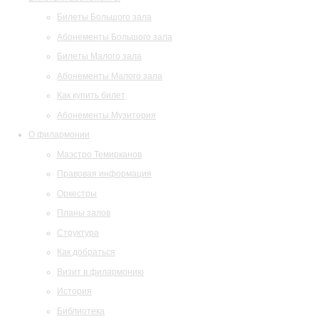
Билеты Большого зала
Абонементы Большого зала
Билеты Малого зала
Абонементы Малого зала
Как купить билет
Абонементы Музитория
О филармонии
Маэстро Темирканов
Правовая информация
Оркестры
Планы залов
Структура
Как добраться
Визит в филармонию
История
Библиотека