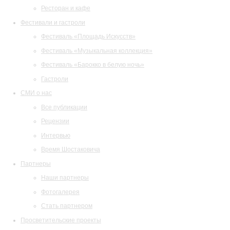
Ресторан и кафе
Фестивали и гастроли
Фестиваль «Площадь Искусств»
Фестиваль «Музыкальная коллекция»
Фестиваль «Барокко в белую ночь»
Гастроли
СМИ о нас
Все публикации
Рецензии
Интервью
Время Шостаковича
Партнеры
Наши партнеры
Фотогалерея
Стать партнером
Просветительские проекты