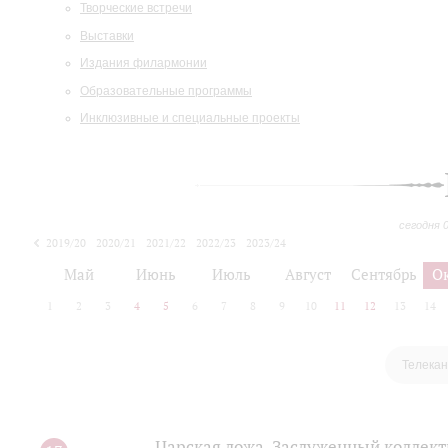
Творческие встречи
Выставки
Издания филармонии
Образовательные программы
Инклюзивные и специальные проекты
сегодня 
2019/20
2020/21
2021/22
2022/23
2023/24
2024/25
2025/26
Май
Июнь
Июль
Август
Сентябрь
О
1
2
3
4
5
6
7
8
9
10
11
12
13
14
Телекан
Царская ложа. Заслуженный коллек