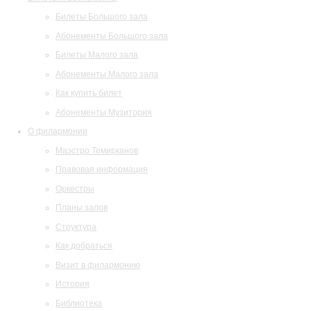
Билеты Большого зала
Абонементы Большого зала
Билеты Малого зала
Абонементы Малого зала
Как купить билет
Абонементы Музитория
О филармонии
Маэстро Темирканов
Правовая информация
Оркестры
Планы залов
Структура
Как добраться
Визит в филармонию
История
Библиотека