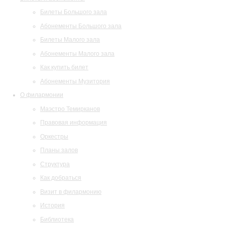
Билеты Большого зала
Абонементы Большого зала
Билеты Малого зала
Абонементы Малого зала
Как купить билет
Абонементы Музитория
О филармонии
Маэстро Темирканов
Правовая информация
Оркестры
Планы залов
Структура
Как добраться
Визит в филармонию
История
Библиотека