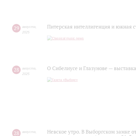
Питерская интеллигенция и южная с
29
августа
,
2025
О Сибелиусе и Глазунове — выставка
28
августа
,
2025
Невское утро. В Выборгском замке о
28
августа
,