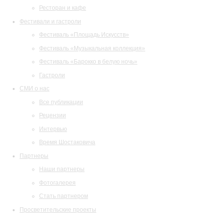
Ресторан и кафе
Фестивали и гастроли
Фестиваль «Площадь Искусств»
Фестиваль «Музыкальная коллекция»
Фестиваль «Барокко в белую ночь»
Гастроли
СМИ о нас
Все публикации
Рецензии
Интервью
Время Шостаковича
Партнеры
Наши партнеры
Фотогалерея
Стать партнером
Просветительские проекты