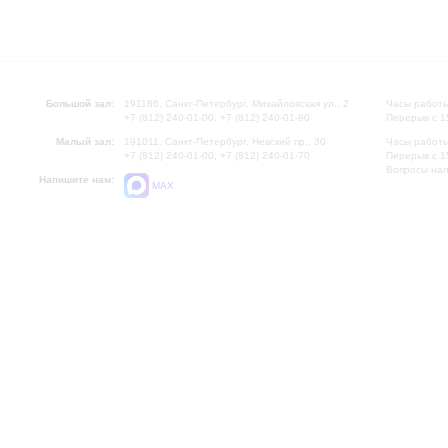
Большой зал:
191186, Санкт-Петербург, Михайловская ул., 2
Часы работы
+7 (812) 240-01-00, +7 (812) 240-01-80
Перерыв с 1
Малый зал:
191011, Санкт-Петербург, Невский пр., 30
Часы работы
+7 (812) 240-01-00, +7 (812) 240-01-70
Перерыв с 1
Вопросы на
Напишите нам:
MAX