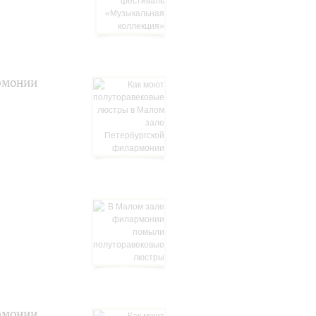
рмонии
рмонии