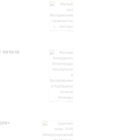
у начала
ция»