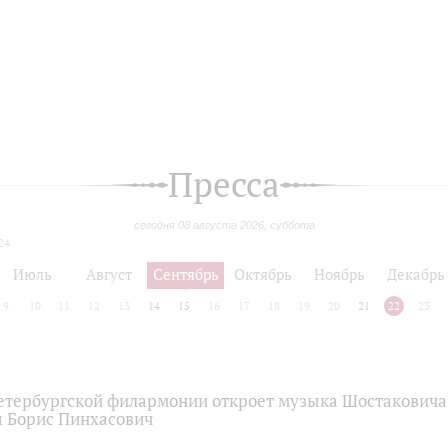
Пресса
сегодня 08 августа 2026, суббота
24
Июль
Август
Сентябрь
Октябрь
Ноябрь
Декабрь
9
10
11
12
13
14
15
16
17
18
19
20
21
22
23
етербургской филармонии откроет музыка Шостаковича 
 Борис Пинхасович