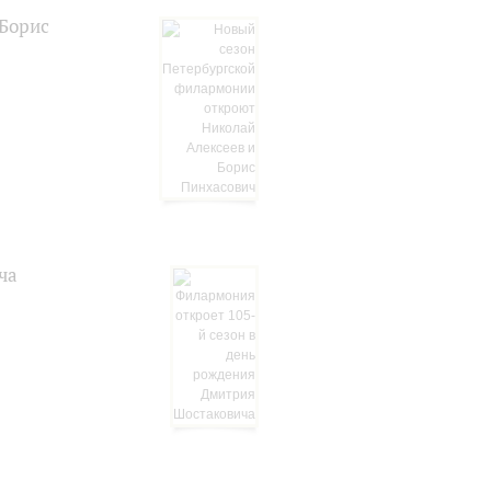
 Борис
ча