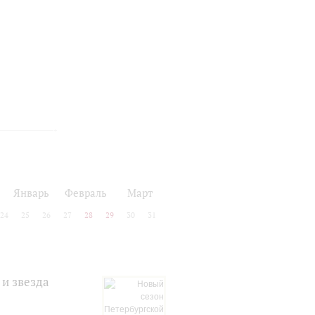
Январь
Февраль
Март
24
25
26
27
28
29
30
31
и звезда