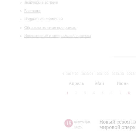
Творческие встречи
Выставки
Издания филармонии
Образовательные программы
Инклюзивные и специальные проекты
2019/20
2020/21
2021/22
2022/23
2023/
2024/25
2025/26
Апрель
Май
Июнь
1
2
3
4
5
6
7
8
Новый сезон П
19
сентября
,
мировой оперы
2025