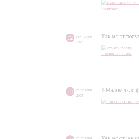
Как моют полу
12
сентября
,
2025
В Малом зале 
12
сентября
,
2025
Как моют полу
сентября
,