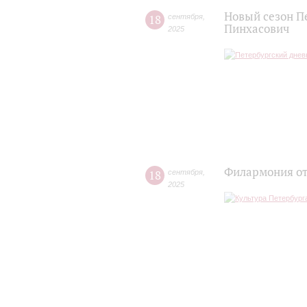
Новый сезон П
18
сентября
,
Пинхасович
2025
Филармония от
18
сентября
,
2025