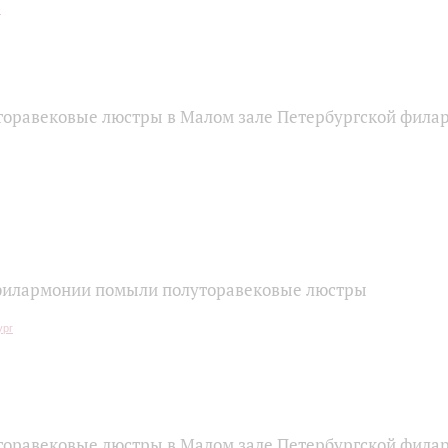
торавековые люстры в Малом зале Петербургской фила
филармонии помыли полуторавековые люстры
торавековые люстры в Малом зале Петербургской фила