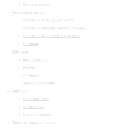
Ресторан и кафе
Фестивали и гастроли
Фестиваль «Площадь Искусств»
Фестиваль «Музыкальная коллекция»
Фестиваль «Барокко в белую ночь»
Гастроли
СМИ о нас
Все публикации
Рецензии
Интервью
Время Шостаковича
Партнеры
Наши партнеры
Фотогалерея
Стать партнером
Просветительские проекты