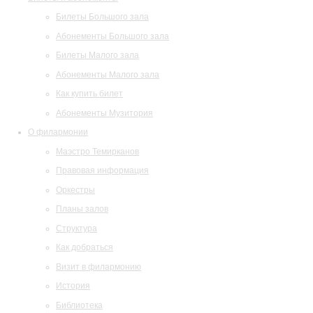
Билеты Большого зала
Абонементы Большого зала
Билеты Малого зала
Абонементы Малого зала
Как купить билет
Абонементы Музитория
О филармонии
Маэстро Темирканов
Правовая информация
Оркестры
Планы залов
Структура
Как добраться
Визит в филармонию
История
Библиотека