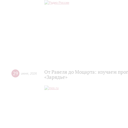
От Равеля до Моцарта: изучаем про
29
июня
,
2026
«Зарядье»