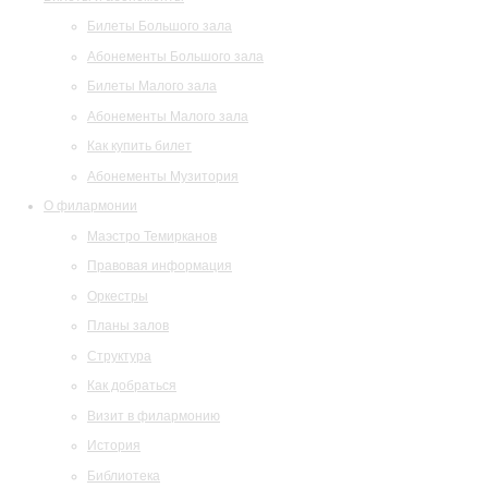
Билеты Большого зала
Абонементы Большого зала
Билеты Малого зала
Абонементы Малого зала
Как купить билет
Абонементы Музитория
О филармонии
Маэстро Темирканов
Правовая информация
Оркестры
Планы залов
Структура
Как добраться
Визит в филармонию
История
Библиотека