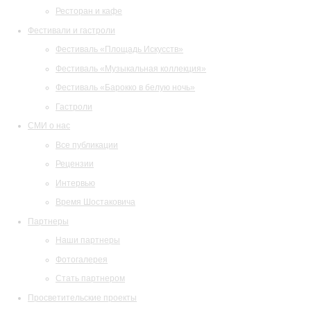
Ресторан и кафе
Фестивали и гастроли
Фестиваль «Площадь Искусств»
Фестиваль «Музыкальная коллекция»
Фестиваль «Барокко в белую ночь»
Гастроли
СМИ о нас
Все публикации
Рецензии
Интервью
Время Шостаковича
Партнеры
Наши партнеры
Фотогалерея
Стать партнером
Просветительские проекты