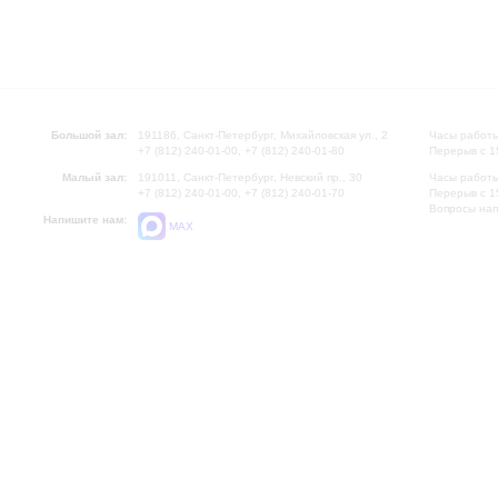
Большой зал:
191186, Санкт-Петербург, Михайловская ул., 2
Часы работы
+7 (812) 240-01-00, +7 (812) 240-01-80
Перерыв с 1
Малый зал:
191011, Санкт-Петербург, Невский пр., 30
Часы работы
+7 (812) 240-01-00, +7 (812) 240-01-70
Перерыв с 1
Вопросы на
Напишите нам:
MAX