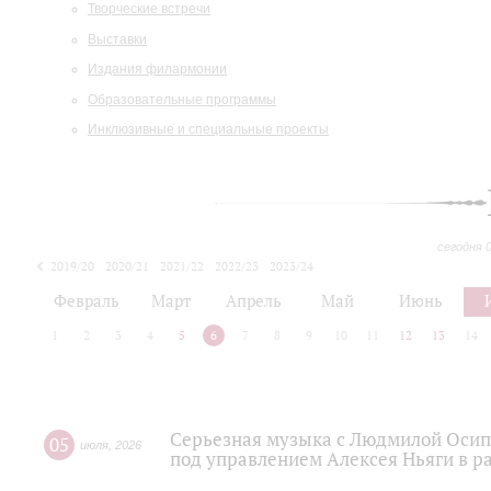
Творческие встречи
Выставки
Издания филармонии
Образовательные программы
Инклюзивные и специальные проекты
сегодня 
2019/20
2020/21
2021/22
2022/23
2023/24
2024/25
2025/26
Февраль
Март
Апрель
Май
Июнь
1
2
3
4
5
6
7
8
9
10
11
12
13
14
Серьезная музыка с Людмилой Осипо
05
июля
,
2026
под управлением Алексея Ньяги в р