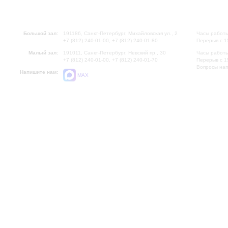
Большой зал:
191186, Санкт-Петербург, Михайловская ул., 2
Часы работы
+7 (812) 240-01-00, +7 (812) 240-01-80
Перерыв с 1
Малый зал:
191011, Санкт-Петербург, Невский пр., 30
Часы работы
+7 (812) 240-01-00, +7 (812) 240-01-70
Перерыв с 1
Вопросы на
Напишите нам:
MAX