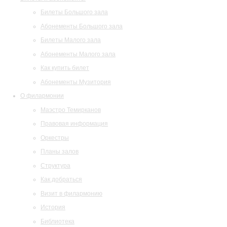
Билеты Большого зала
Абонементы Большого зала
Билеты Малого зала
Абонементы Малого зала
Как купить билет
Абонементы Музитория
О филармонии
Маэстро Темирканов
Правовая информация
Оркестры
Планы залов
Структура
Как добраться
Визит в филармонию
История
Библиотека