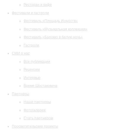
Ресторан и кафе
Фестивали и гастроли
Фестиваль «Площадь Искусств»
Фестиваль «Музыкальная коллекция»
Фестиваль «Барокко в белую ночь»
Гастроли
СМИ о нас
Все публикации
Рецензии
Интервью
Время Шостаковича
Партнеры
Наши партнеры
Фотогалерея
Стать партнером
Просветительские проекты