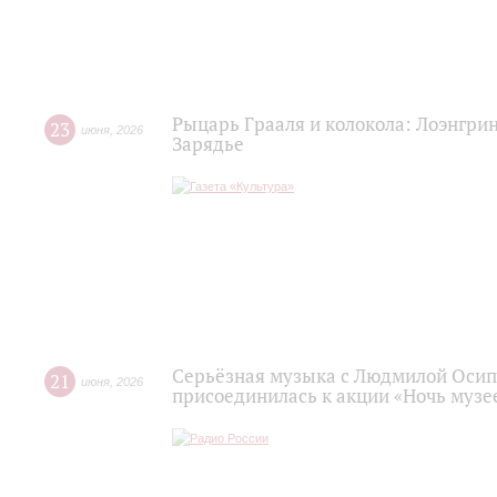
Рыцарь Грааля и колокола: Лоэнгрин
23
июня
,
2026
Зарядье
Серьёзная музыка с Людмилой Осип
21
июня
,
2026
присоединилась к акции «Ночь музее