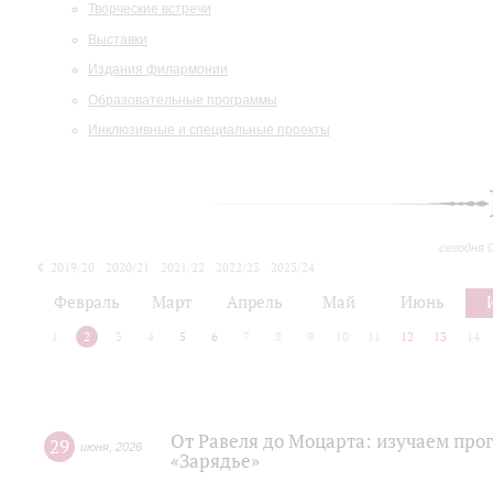
Творческие встречи
Выставки
Издания филармонии
Образовательные программы
Инклюзивные и специальные проекты
сегодня 
2019/20
2020/21
2021/22
2022/23
2023/24
2024/25
2025/26
Февраль
Март
Апрель
Май
Июнь
1
2
3
4
5
6
7
8
9
10
11
12
13
14
От Равеля до Моцарта: изучаем про
29
июня
,
2026
«Зарядье»