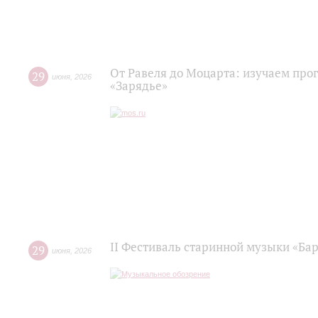
От Равеля до Моцарта: изучаем про
29
июня
,
2026
«Зарядье»
II Фестиваль старинной музыки «Баро
29
июня
,
2026