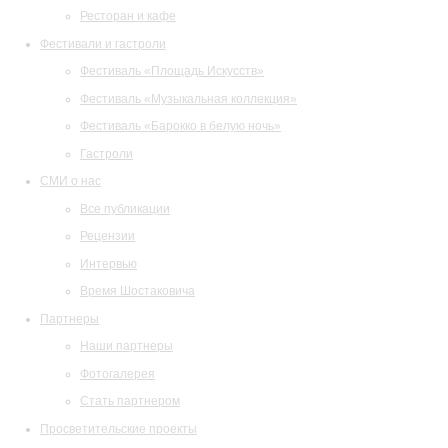
Ресторан и кафе
Фестивали и гастроли
Фестиваль «Площадь Искусств»
Фестиваль «Музыкальная коллекция»
Фестиваль «Барокко в белую ночь»
Гастроли
СМИ о нас
Все публикации
Рецензии
Интервью
Время Шостаковича
Партнеры
Наши партнеры
Фотогалерея
Стать партнером
Просветительские проекты