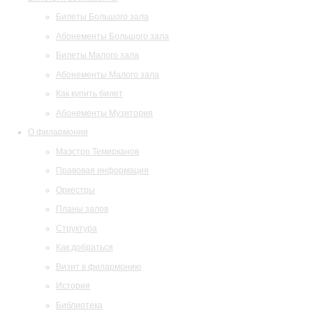
Билеты Большого зала
Абонементы Большого зала
Билеты Малого зала
Абонементы Малого зала
Как купить билет
Абонементы Музитория
О филармонии
Маэстро Темирканов
Правовая информация
Оркестры
Планы залов
Структура
Как добраться
Визит в филармонию
История
Библиотека