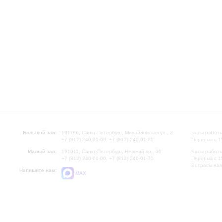
Большой зал:
191186, Санкт-Петербург, Михайловская ул., 2
Часы работы
+7 (812) 240-01-00, +7 (812) 240-01-80
Перерыв с 1
Малый зал:
191011, Санкт-Петербург, Невский пр., 30
Часы работы
+7 (812) 240-01-00, +7 (812) 240-01-70
Перерыв с 1
Вопросы на
Напишите нам:
MAX