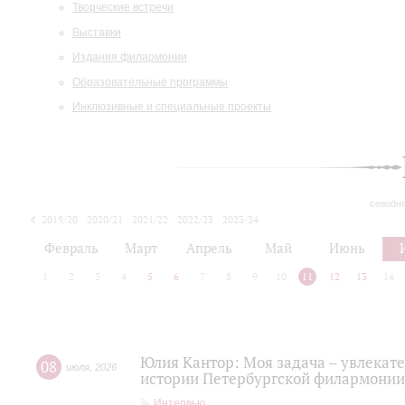
Творческие встречи
Выставки
Издания филармонии
Образовательные программы
Инклюзивные и специальные проекты
сегодн
2019/20
2020/21
2021/22
2022/23
2023/24
2024/25
2025/26
Февраль
Март
Апрель
Май
Июнь
1
2
3
4
5
6
7
8
9
10
11
12
13
14
Юлия Кантор: Моя задача – увлекате
08
июля
,
2026
истории Петербургской филармонии
Интервью