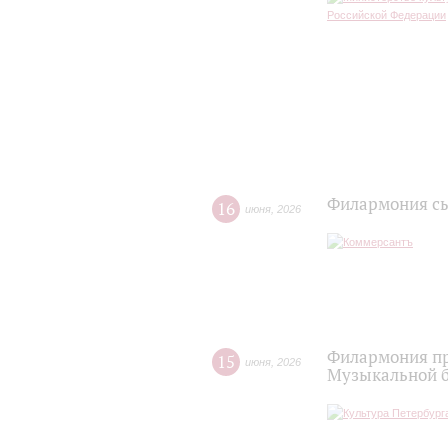
Филармония сы
16
июня
,
2026
Филармония пр
15
июня
,
2026
Музыкальной 