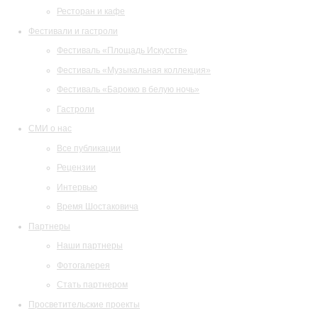
Ресторан и кафе
Фестивали и гастроли
Фестиваль «Площадь Искусств»
Фестиваль «Музыкальная коллекция»
Фестиваль «Барокко в белую ночь»
Гастроли
СМИ о нас
Все публикации
Рецензии
Интервью
Время Шостаковича
Партнеры
Наши партнеры
Фотогалерея
Стать партнером
Просветительские проекты