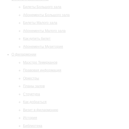
Билеты Большого зала
Абонементы Большого зала
Билеты Малого зала
Абонементы Малого зала
Как купить билет
Абонементы Музитория
О филармонии
Маэстро Темирканов
Правовая информация
Оркестры
Планы залов
Структура
Как добраться
Визит в филармонию
История
Библиотека