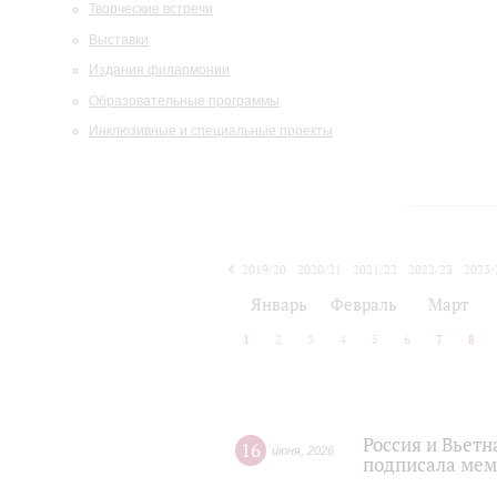
Творческие встречи
Выставки
Издания филармонии
Образовательные программы
Инклюзивные и специальные проекты
2019/20
2020/21
2021/22
2022/23
2023/
2024/25
2025/26
Январь
Февраль
Март
1
2
3
4
5
6
7
8
Россия и Вьет
16
июня
,
2026
подписала мем