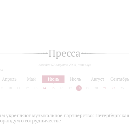
Пресса
сегодня 07 августа 2026, пятница
24
Апрель
Май
Июнь
Июль
Август
Сентябр
9
10
11
12
13
14
15
16
17
18
19
20
21
22
23
нам укрепляют музыкальное партнерство: Петербургска
орандум о сотрудничестве