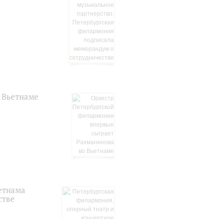
 Вьетнаме
етнама
стве