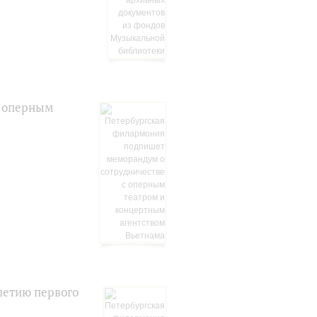
с оперным
летию первого