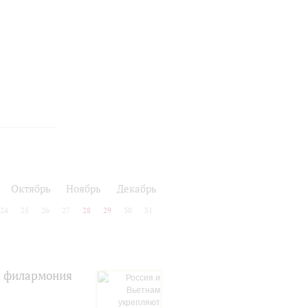
ь
Октябрь
Ноябрь
Декабрь
24
25
26
27
28
29
30
31
я филармония