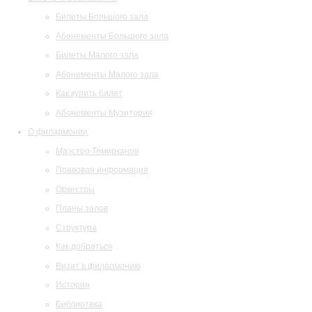
Билеты Большого зала
Абонементы Большого зала
Билеты Малого зала
Абонементы Малого зала
Как купить билет
Абонементы Музитория
О филармонии
Маэстро Темирканов
Правовая информация
Оркестры
Планы залов
Структура
Как добраться
Визит в филармонию
История
Библиотека