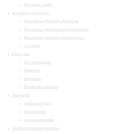
Ресторан и кафе
Фестивали и гастроли
Фестиваль «Площадь Искусств»
Фестиваль «Музыкальная коллекция»
Фестиваль «Барокко в белую ночь»
Гастроли
СМИ о нас
Все публикации
Рецензии
Интервью
Время Шостаковича
Партнеры
Наши партнеры
Фотогалерея
Стать партнером
Просветительские проекты