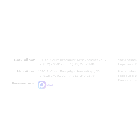
Большой зал:
191186, Санкт-Петербург, Михайловская ул., 2
Часы работы
+7 (812) 240-01-00, +7 (812) 240-01-80
Перерыв с 1
Малый зал:
191011, Санкт-Петербург, Невский пр., 30
Часы работы
+7 (812) 240-01-00, +7 (812) 240-01-70
Перерыв с 1
Вопросы на
Напишите нам:
MAX