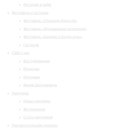
Ресторан и кафе
Фестивали и гастроли
Фестиваль «Площадь Искусств»
Фестиваль «Музыкальная коллекция»
Фестиваль «Барокко в белую ночь»
Гастроли
СМИ о нас
Все публикации
Рецензии
Интервью
Время Шостаковича
Партнеры
Наши партнеры
Фотогалерея
Стать партнером
Просветительские проекты