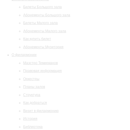
Билеты Большого зала
Абонементы Большого зала
Билеты Малого зала
Абонементы Малого зала
Как купить билет
Абонементы Музитория
О филармонии
Маэстро Темирканов
Правовая информация
Оркестры
Планы залов
Структура
Как добраться
Визит в филармонию
История
Библиотека