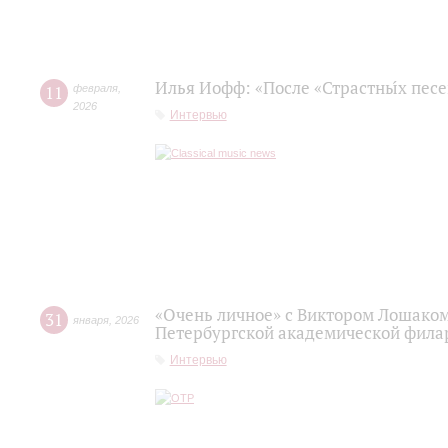
Илья Иофф: «После «Страстны́х пес
11
февраля
,
2026
Интервью
«Очень личное» с Виктором Лошаком
31
января
,
2026
Петербургской академической фила
Интервью