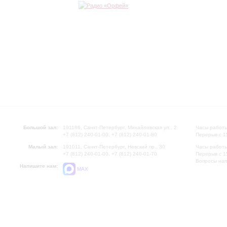
Большой зал:
191186, Санкт-Петербург, Михайловская ул., 2
Часы работы
+7 (812) 240-01-00, +7 (812) 240-01-80
Перерыв с 1
Малый зал:
191011, Санкт-Петербург, Невский пр., 30
Часы работы
+7 (812) 240-01-00, +7 (812) 240-01-70
Перерыв с 1
Вопросы на
Напишите нам:
MAX