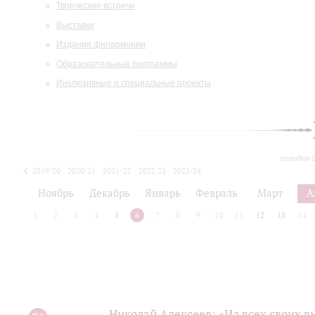
Творческие встречи
Выставки
Издания филармонии
Образовательные программы
Инклюзивные и специальные проекты
сегодня 
2019/20
2020/21
2021/22
2022/23
2023/24
2024/25
2025/26
Ноябрь
Декабрь
Январь
Февраль
Март
А
1
2
3
4
5
6
7
8
9
10
11
12
13
14
Николай Алексеев: «Из всех своих 