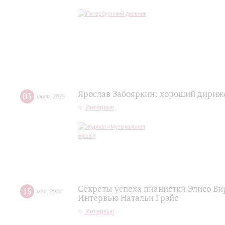
Ярослав Забояркин: хороший дириже
03
июля
,
2025
Интервью
Секреты успеха пианистки Элисо Вир
15
мая
,
2024
Интервью Натальи Грэйс
Интервью