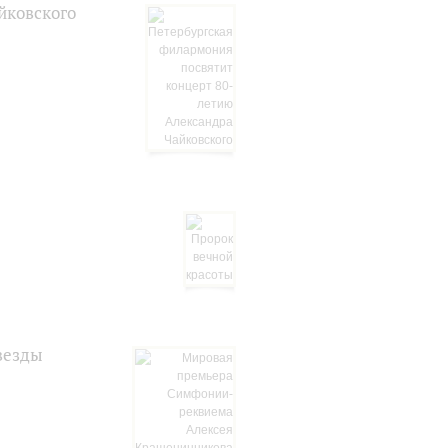
йковского
везды