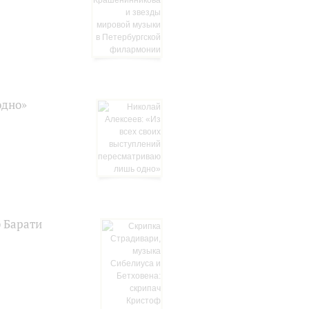
одно»
 Барати