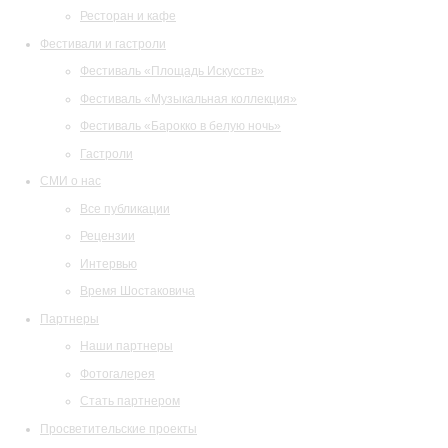
Ресторан и кафе
Фестивали и гастроли
Фестиваль «Площадь Искусств»
Фестиваль «Музыкальная коллекция»
Фестиваль «Барокко в белую ночь»
Гастроли
СМИ о нас
Все публикации
Рецензии
Интервью
Время Шостаковича
Партнеры
Наши партнеры
Фотогалерея
Стать партнером
Просветительские проекты