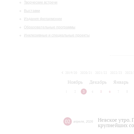
Творческие встречи
Выставки
Издания филармонии
Образовательные программы
Инклюзивные и специальные проекты
2019/20
2020/21
2021/22
2022/23
2023/
2024/25
2025/26
Ноябрь
Декабрь
Январь
1
2
3
4
5
6
7
8
Невское утро.
02
апреля
,
2026
крупнейших со