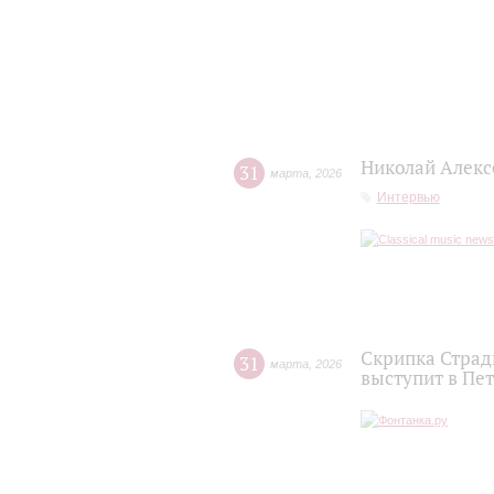
Николай Алекс
31
марта
,
2026
Интервью
Скрипка Страд
31
марта
,
2026
выступит в Пе