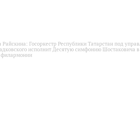
 Райскина: Госоркестр Республики Татарстан под упра
адковского исполнит Десятую симфонию Шостаковича в
й филармонии