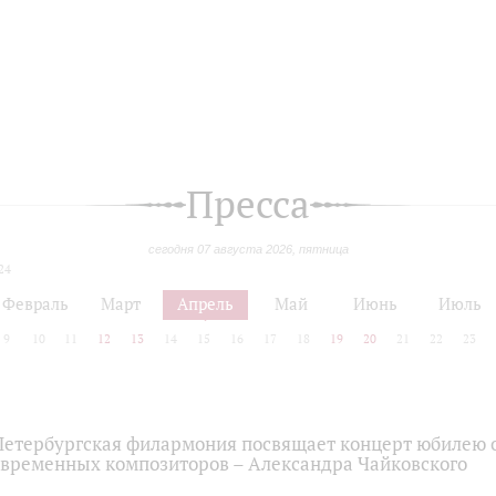
Пресса
сегодня 07 августа 2026, пятница
24
Февраль
Март
Апрель
Май
Июнь
Июль
9
10
11
12
13
14
15
16
17
18
19
20
21
22
23
 Петербургская филармония посвящает концерт юбилею 
временных композиторов – Александра Чайковского