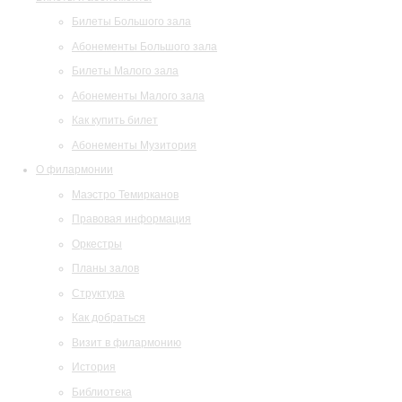
Билеты Большого зала
Абонементы Большого зала
Билеты Малого зала
Абонементы Малого зала
Как купить билет
Абонементы Музитория
О филармонии
Маэстро Темирканов
Правовая информация
Оркестры
Планы залов
Структура
Как добраться
Визит в филармонию
История
Библиотека