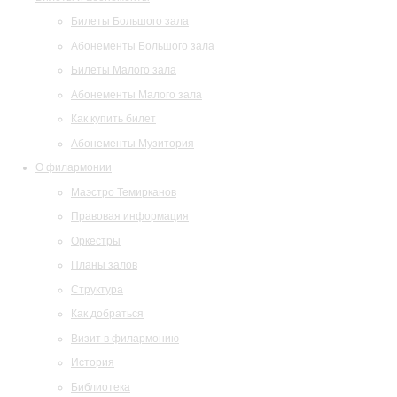
Билеты Большого зала
Абонементы Большого зала
Билеты Малого зала
Абонементы Малого зала
Как купить билет
Абонементы Музитория
О филармонии
Маэстро Темирканов
Правовая информация
Оркестры
Планы залов
Структура
Как добраться
Визит в филармонию
История
Библиотека