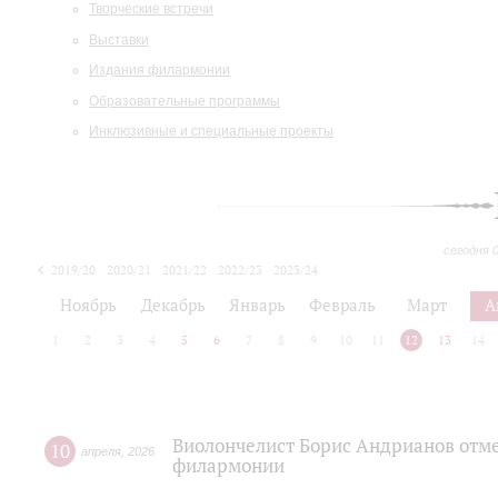
Творческие встречи
Выставки
Издания филармонии
Образовательные программы
Инклюзивные и специальные проекты
сегодня 
2019/20
2020/21
2021/22
2022/23
2023/24
2024/25
2025/26
Ноябрь
Декабрь
Январь
Февраль
Март
А
1
2
3
4
5
6
7
8
9
10
11
12
13
14
Виолончелист Борис Андрианов отме
10
апреля
,
2026
филармонии