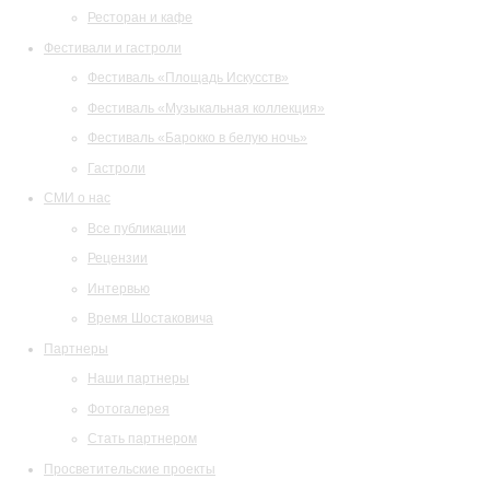
Ресторан и кафе
Фестивали и гастроли
Фестиваль «Площадь Искусств»
Фестиваль «Музыкальная коллекция»
Фестиваль «Барокко в белую ночь»
Гастроли
СМИ о нас
Все публикации
Рецензии
Интервью
Время Шостаковича
Партнеры
Наши партнеры
Фотогалерея
Стать партнером
Просветительские проекты