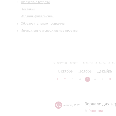
Творческие встречи
Выставки
Издания филармонии
Образовательные программы
Инклюзивные и специальные проекты
2019/20
2020/21
2021/22
2022/23
2023/
2024/25
2025/26
Октябрь
Ноябрь
Декабрь
1
2
3
4
5
6
7
8
Зеркало для г
02
марта
,
2026
Рецензии