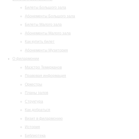
Билеты Большого зала
Абонементы Большого зала
Билеты Малого зала
Абонементы Малого зала
Как купить билет
Абонементы Музитория
О филармонии
Маэстро Темирканов
Правовая информация
Оркестры
Планы залов
Структура
Как добраться
Визит в филармонию
История
Библиотека