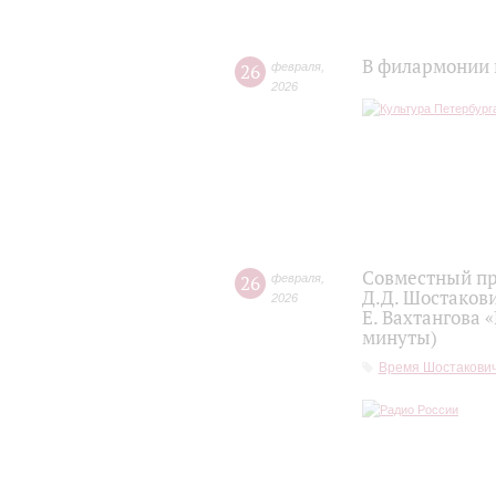
В филармонии 
26
февраля
,
2026
Совместный пр
26
февраля
,
Д.Д. Шостаков
2026
Е. Вахтангова 
минуты)
Время Шостакови