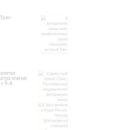
 Там»
 имени
еатра имени
 с 9-й