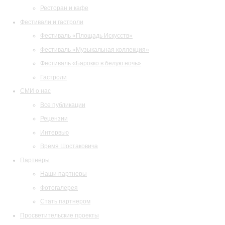
Ресторан и кафе
Фестивали и гастроли
Фестиваль «Площадь Искусств»
Фестиваль «Музыкальная коллекция»
Фестиваль «Барокко в белую ночь»
Гастроли
СМИ о нас
Все публикации
Рецензии
Интервью
Время Шостаковича
Партнеры
Наши партнеры
Фотогалерея
Стать партнером
Просветительские проекты