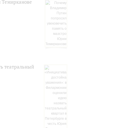
и Темирканове
ть театральный