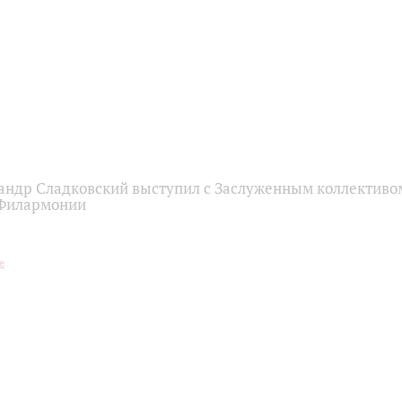
андр Сладковский выступил с Заслуженным коллективом
 Филармонии