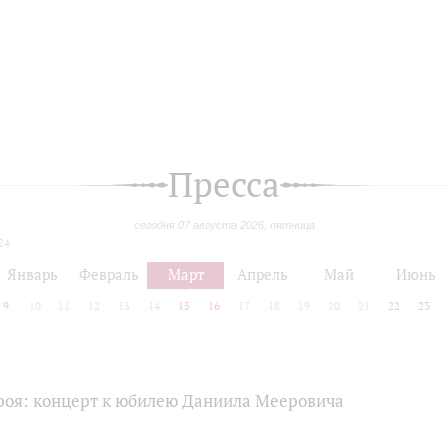
Пресса
сегодня 07 августа 2026, пятница
24
Январь
Февраль
Март
Апрель
Май
Июнь
9
10
11
12
13
14
15
16
17
18
19
20
21
22
23
ероя: концерт к юбилею Даниила Мееровича