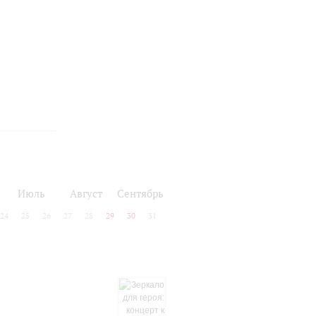
Июль
Август
Сентябрь
24
25
26
27
28
29
30
31