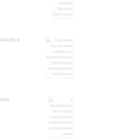
анову в
азку