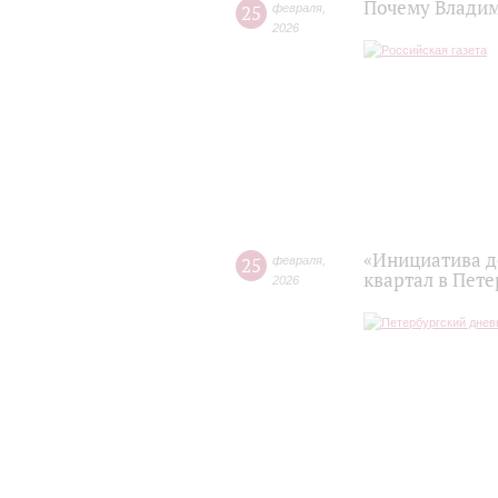
Почему Владим
25
февраля
,
2026
«Инициатива д
25
февраля
,
квартал в Пет
2026