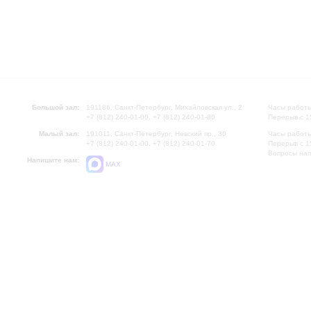
Большой зал:
191186, Санкт-Петербург, Михайловская ул., 2
Часы работы
+7 (812) 240-01-00, +7 (812) 240-01-80
Перерыв с 1
Малый зал:
191011, Санкт-Петербург, Невский пр., 30
Часы работы
+7 (812) 240-01-00, +7 (812) 240-01-70
Перерыв с 1
Вопросы на
Напишите нам:
MAX