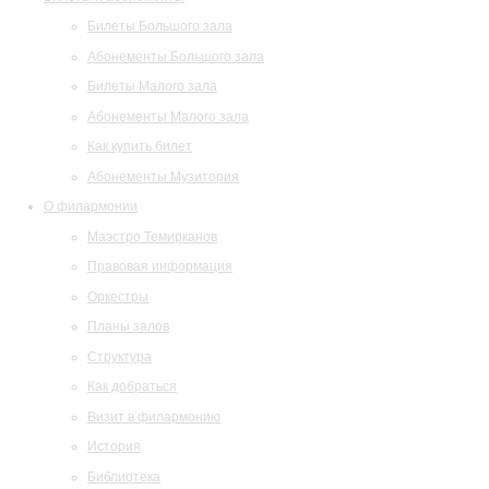
Билеты Большого зала
Абонементы Большого зала
Билеты Малого зала
Абонементы Малого зала
Как купить билет
Абонементы Музитория
О филармонии
Маэстро Темирканов
Правовая информация
Оркестры
Планы залов
Структура
Как добраться
Визит в филармонию
История
Библиотека