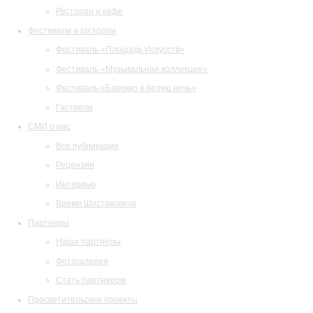
Ресторан и кафе
Фестивали и гастроли
Фестиваль «Площадь Искусств»
Фестиваль «Музыкальная коллекция»
Фестиваль «Барокко в белую ночь»
Гастроли
СМИ о нас
Все публикации
Рецензии
Интервью
Время Шостаковича
Партнеры
Наши партнеры
Фотогалерея
Стать партнером
Просветительские проекты