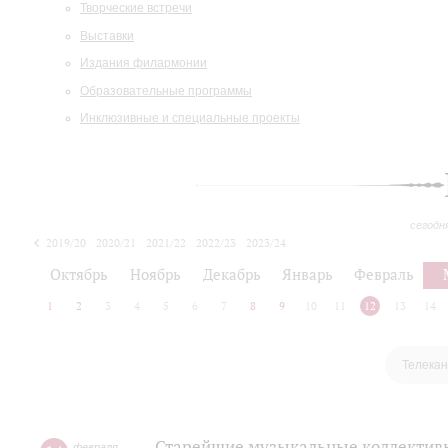
Творческие встречи
Выставки
Издания филармонии
Образовательные программы
Инклюзивные и специальные проекты
сегодн
2019/20
2020/21
2021/22
2022/23
2023/24
2024/25
2025/26
Октябрь
Ноябрь
Декабрь
Январь
Февраль
1
2
3
4
5
6
7
8
9
10
11
12
13
14
Телекан
Старейшие музыкальные коллективы
февраля
,