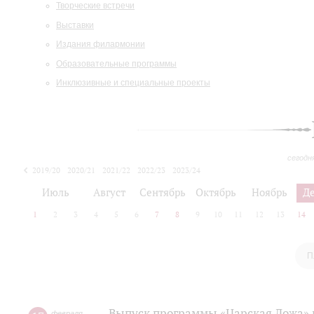
Творческие встречи
Выставки
Издания филармонии
Образовательные программы
Инклюзивные и специальные проекты
сегодн
2019/20
2020/21
2021/22
2022/23
2023/24
2024/25
2025/26
Июль
Август
Сентябрь
Октябрь
Ноябрь
Д
1
2
3
4
5
6
7
8
9
10
11
12
13
14
П
Выпуск программы «Царская Ложа»
февраля
,