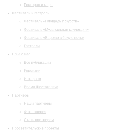
Ресторан и кафе
Фестивали и гастроли
Фестиваль «Площадь Искусств»
Фестиваль «Музыкальная коллекция»
Фестиваль «Барокко в белую ночь»
Гастроли
СМИ о нас
Все публикации
Рецензии
Интервью
Время Шостаковича
Партнеры
Наши партнеры
Фотогалерея
Стать партнером
Просветительские проекты