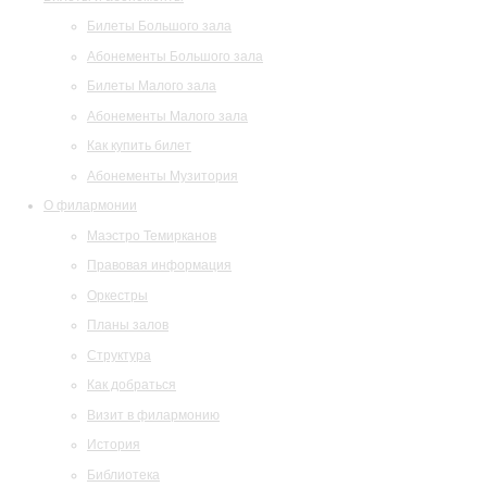
Билеты Большого зала
Абонементы Большого зала
Билеты Малого зала
Абонементы Малого зала
Как купить билет
Абонементы Музитория
О филармонии
Маэстро Темирканов
Правовая информация
Оркестры
Планы залов
Структура
Как добраться
Визит в филармонию
История
Библиотека