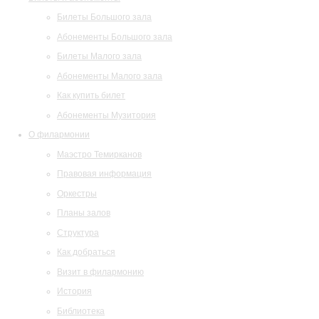
Билеты Большого зала
Абонементы Большого зала
Билеты Малого зала
Абонементы Малого зала
Как купить билет
Абонементы Музитория
О филармонии
Маэстро Темирканов
Правовая информация
Оркестры
Планы залов
Структура
Как добраться
Визит в филармонию
История
Библиотека