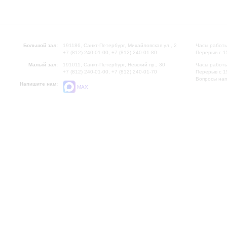
Большой зал:
191186, Санкт-Петербург, Михайловская ул., 2
Часы работы
+7 (812) 240-01-00, +7 (812) 240-01-80
Перерыв с 1
Малый зал:
191011, Санкт-Петербург, Невский пр., 30
Часы работы
+7 (812) 240-01-00, +7 (812) 240-01-70
Перерыв с 1
Вопросы на
Напишите нам:
MAX