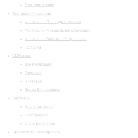
Ресторан и кафе
Фестивали и гастроли
Фестиваль «Площадь Искусств»
Фестиваль «Музыкальная коллекция»
Фестиваль «Барокко в белую ночь»
Гастроли
СМИ о нас
Все публикации
Рецензии
Интервью
Время Шостаковича
Партнеры
Наши партнеры
Фотогалерея
Стать партнером
Просветительские проекты