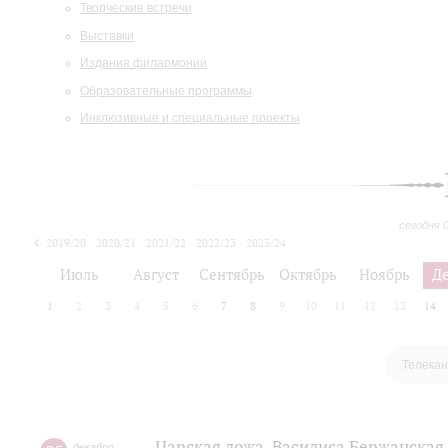
Творческие встречи
Выставки
Издания филармонии
Образовательные программы
Инклюзивные и специальные проекты
сегодня 
2019/20
2020/21
2021/22
2022/23
2023/24
2024/25
2025/26
Июль
Август
Сентябрь
Октябрь
Ноябрь
Д
1
2
3
4
5
6
7
8
9
10
11
12
13
14
Телекан
Царская ложа. Василиса Бержанская
декабря
,