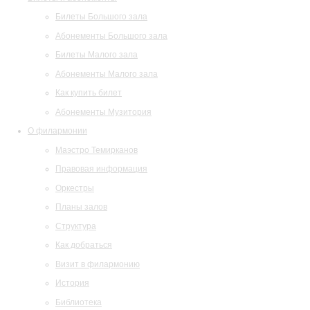
Билеты Большого зала
Абонементы Большого зала
Билеты Малого зала
Абонементы Малого зала
Как купить билет
Абонементы Музитория
О филармонии
Маэстро Темирканов
Правовая информация
Оркестры
Планы залов
Структура
Как добраться
Визит в филармонию
История
Библиотека