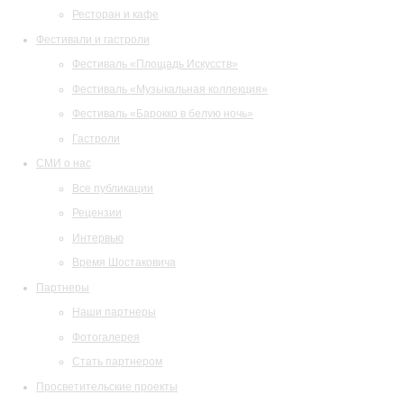
Ресторан и кафе
Фестивали и гастроли
Фестиваль «Площадь Искусств»
Фестиваль «Музыкальная коллекция»
Фестиваль «Барокко в белую ночь»
Гастроли
СМИ о нас
Все публикации
Рецензии
Интервью
Время Шостаковича
Партнеры
Наши партнеры
Фотогалерея
Стать партнером
Просветительские проекты