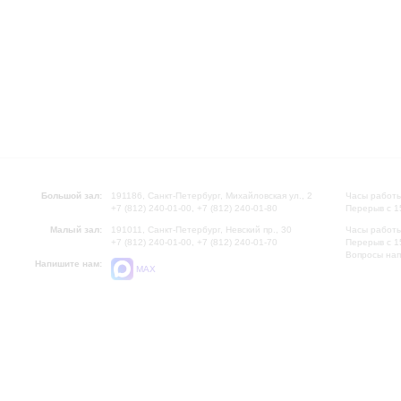
Большой зал:
191186, Санкт-Петербург, Михайловская ул., 2
Часы работы
+7 (812) 240-01-00, +7 (812) 240-01-80
Перерыв с 1
Малый зал:
191011, Санкт-Петербург, Невский пр., 30
Часы работы
+7 (812) 240-01-00, +7 (812) 240-01-70
Перерыв с 1
Вопросы на
Напишите нам:
MAX