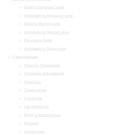
Билеты Большого зала
Абонементы Большого зала
Билеты Малого зала
Абонементы Малого зала
Как купить билет
Абонементы Музитория
О филармонии
Маэстро Темирканов
Правовая информация
Оркестры
Планы залов
Структура
Как добраться
Визит в филармонию
История
Библиотека