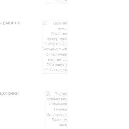
лармонии
лармонии