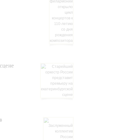
 сцене
в