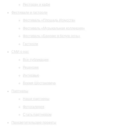
Ресторан и кафе
Фестивали и гастроли
Фестиваль «Площадь Искусств»
Фестиваль «Музыкальная коллекция»
Фестиваль «Барокко в белую ночь»
Гастроли
СМИ о нас
Все публикации
Рецензии
Интервью
Время Шостаковича
Партнеры
Наши партнеры
Фотогалерея
Стать партнером
Просветительские проекты