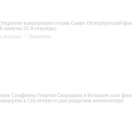
 Открытие концертного сезона Санкт-Петербургской фи
-й минуты 32-й секунды)
 - Культура»
Телевидение
ение Симфонии Георгия Свиридова в Большом зале фи
концертов к 110-летию со дня рождения композитора