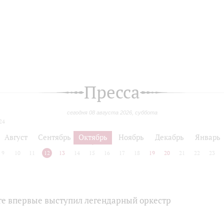
Пресса
сегодня 08 августа 2026, суббота
24
Август
Сентябрь
Октябрь
Ноябрь
Декабрь
Январь
9
10
11
12
13
14
15
16
17
18
19
20
21
22
23
ге впервые выступил легендарный оркестр