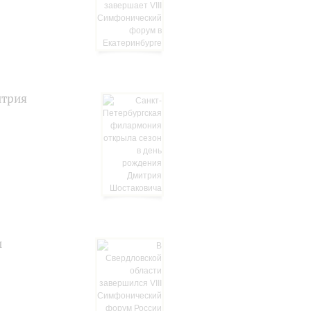
итрия
и