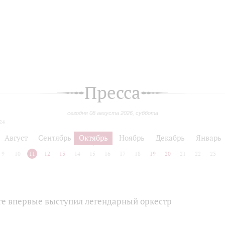
Пресса
сегодня 08 августа 2026, суббота
24
Август
Сентябрь
Октябрь
Ноябрь
Декабрь
Январь
9
10
11
12
13
14
15
16
17
18
19
20
21
22
23
ге впервые выступил легендарный оркестр