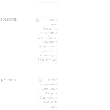
лармонии
лармонии