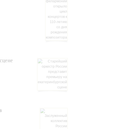
 сцене
в