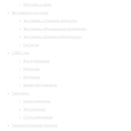
Ресторан и кафе
Фестивали и гастроли
Фестиваль «Площадь Искусств»
Фестиваль «Музыкальная коллекция»
Фестиваль «Барокко в белую ночь»
Гастроли
СМИ о нас
Все публикации
Рецензии
Интервью
Время Шостаковича
Партнеры
Наши партнеры
Фотогалерея
Стать партнером
Просветительские проекты