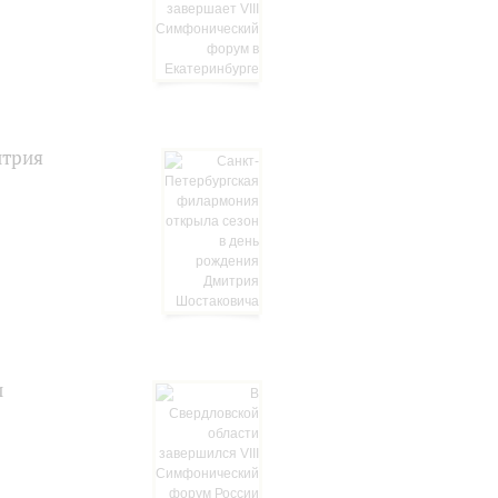
итрия
и