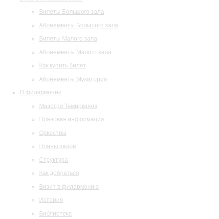
Билеты Большого зала
Абонементы Большого зала
Билеты Малого зала
Абонементы Малого зала
Как купить билет
Абонементы Музитория
О филармонии
Маэстро Темирканов
Правовая информация
Оркестры
Планы залов
Структура
Как добраться
Визит в филармонию
История
Библиотека