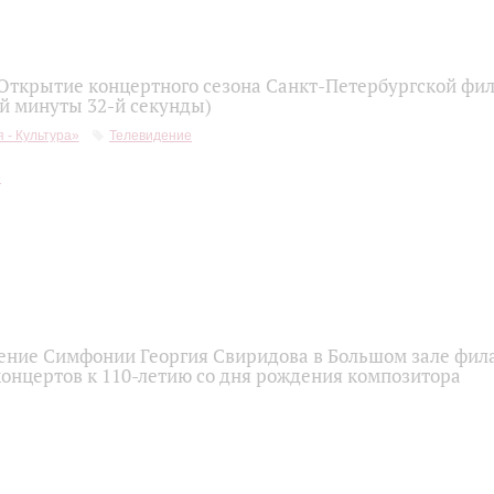
 Открытие концертного сезона Санкт-Петербургской фи
-й минуты 32-й секунды)
 - Культура»
Телевидение
ение Симфонии Георгия Свиридова в Большом зале фи
концертов к 110-летию со дня рождения композитора