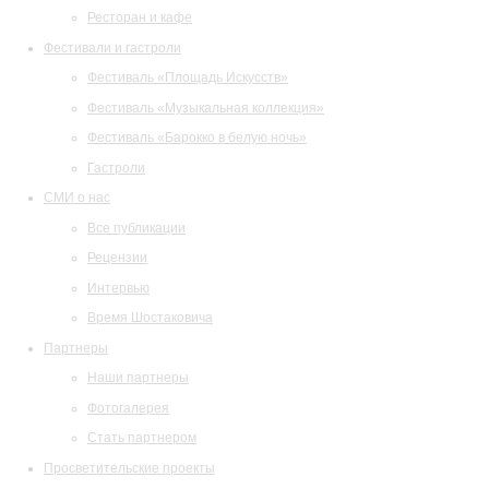
Ресторан и кафе
Фестивали и гастроли
Фестиваль «Площадь Искусств»
Фестиваль «Музыкальная коллекция»
Фестиваль «Барокко в белую ночь»
Гастроли
СМИ о нас
Все публикации
Рецензии
Интервью
Время Шостаковича
Партнеры
Наши партнеры
Фотогалерея
Стать партнером
Просветительские проекты