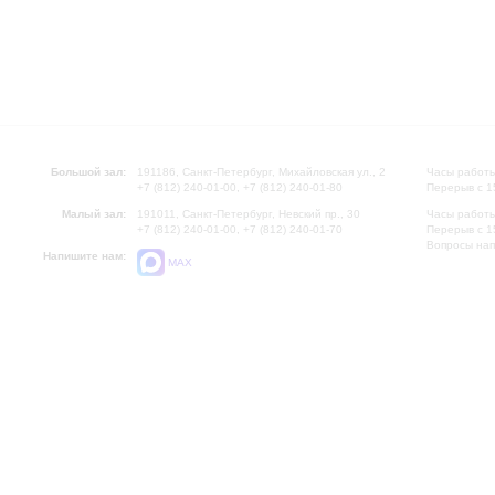
Большой зал:
191186, Санкт-Петербург, Михайловская ул., 2
Часы работы
+7 (812) 240-01-00, +7 (812) 240-01-80
Перерыв с 1
Малый зал:
191011, Санкт-Петербург, Невский пр., 30
Часы работы
+7 (812) 240-01-00, +7 (812) 240-01-70
Перерыв с 1
Вопросы на
Напишите нам:
MAX