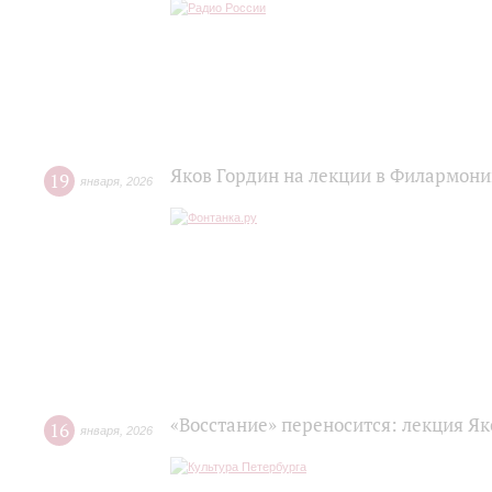
Яков Гордин на лекции в Филармони
19
января
,
2026
«Восстание» переносится: лекция Я
16
января
,
2026