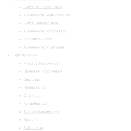
Билеты Большого зала
Абонементы Большого зала
Билеты Малого зала
Абонементы Малого зала
Как купить билет
Абонементы Музитория
О филармонии
Маэстро Темирканов
Правовая информация
Оркестры
Планы залов
Структура
Как добраться
Визит в филармонию
История
Библиотека