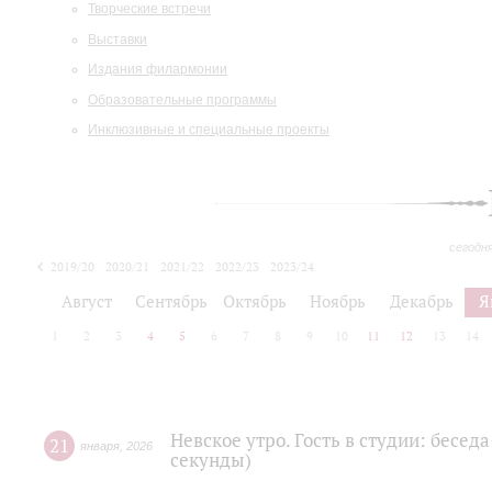
Творческие встречи
Выставки
Издания филармонии
Образовательные программы
Инклюзивные и специальные проекты
сегодн
2019/20
2020/21
2021/22
2022/23
2023/24
2024/25
2025/26
Август
Сентябрь
Октябрь
Ноябрь
Декабрь
Я
1
2
3
4
5
6
7
8
9
10
11
12
13
14
Невское утро. Гость в студии: бесед
21
января
,
2026
секунды)