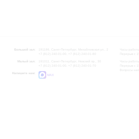
Большой зал:
191186, Санкт-Петербург, Михайловская ул., 2
Часы работы
+7 (812) 240-01-00, +7 (812) 240-01-80
Перерыв с 1
Малый зал:
191011, Санкт-Петербург, Невский пр., 30
Часы работы
+7 (812) 240-01-00, +7 (812) 240-01-70
Перерыв с 1
Вопросы на
Напишите нам:
MAX