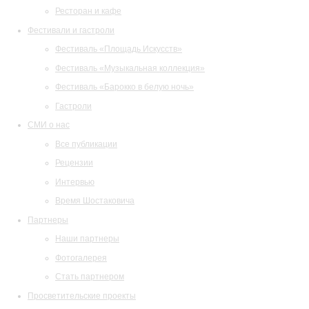
Ресторан и кафе
Фестивали и гастроли
Фестиваль «Площадь Искусств»
Фестиваль «Музыкальная коллекция»
Фестиваль «Барокко в белую ночь»
Гастроли
СМИ о нас
Все публикации
Рецензии
Интервью
Время Шостаковича
Партнеры
Наши партнеры
Фотогалерея
Стать партнером
Просветительские проекты