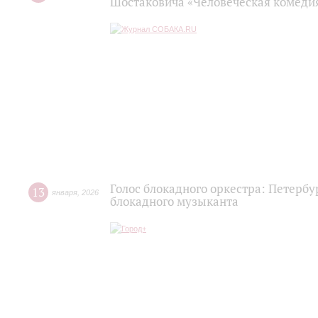
Шостаковича «Человеческая комедия
Голос блокадного оркестра: Петерб
13
января
,
2026
блокадного музыканта