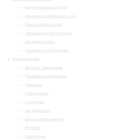
Билеты Большого зала
Абонементы Большого зала
Билеты Малого зала
Абонементы Малого зала
Как купить билет
Абонементы Музитория
О филармонии
Маэстро Темирканов
Правовая информация
Оркестры
Планы залов
Структура
Как добраться
Визит в филармонию
История
Библиотека