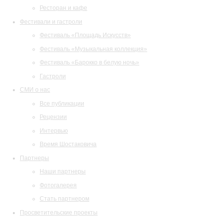
Ресторан и кафе
Фестивали и гастроли
Фестиваль «Площадь Искусств»
Фестиваль «Музыкальная коллекция»
Фестиваль «Барокко в белую ночь»
Гастроли
СМИ о нас
Все публикации
Рецензии
Интервью
Время Шостаковича
Партнеры
Наши партнеры
Фотогалерея
Стать партнером
Просветительские проекты