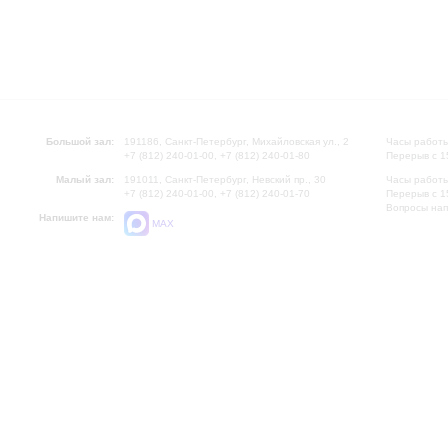
Большой зал:
191186, Санкт-Петербург, Михайловская ул., 2
Часы работы
+7 (812) 240-01-00, +7 (812) 240-01-80
Перерыв с 1
Малый зал:
191011, Санкт-Петербург, Невский пр., 30
Часы работы
+7 (812) 240-01-00, +7 (812) 240-01-70
Перерыв с 1
Вопросы на
Напишите нам:
MAX