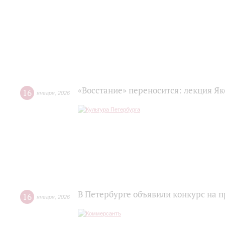
«Восстание» переносится: лекция Я
16
января
,
2026
В Петербурге объявили конкурс на
16
января
,
2026