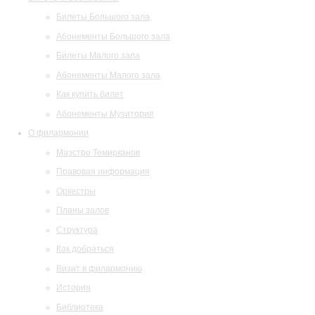
Билеты Большого зала
Абонементы Большого зала
Билеты Малого зала
Абонементы Малого зала
Как купить билет
Абонементы Музитория
О филармонии
Маэстро Темирканов
Правовая информация
Оркестры
Планы залов
Структура
Как добраться
Визит в филармонию
История
Библиотека