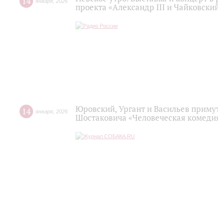
14
января
,
2026
проекта «Александр III и Чайковски
Юровский, Ургант и Васильев примут
14
января
,
2026
Шостаковича «Человеческая комедия