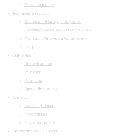
Ресторан и кафе
Фестивали и гастроли
Фестиваль «Площадь Искусств»
Фестиваль «Музыкальная коллекция»
Фестиваль «Барокко в белую ночь»
Гастроли
СМИ о нас
Все публикации
Рецензии
Интервью
Время Шостаковича
Партнеры
Наши партнеры
Фотогалерея
Стать партнером
Просветительские проекты