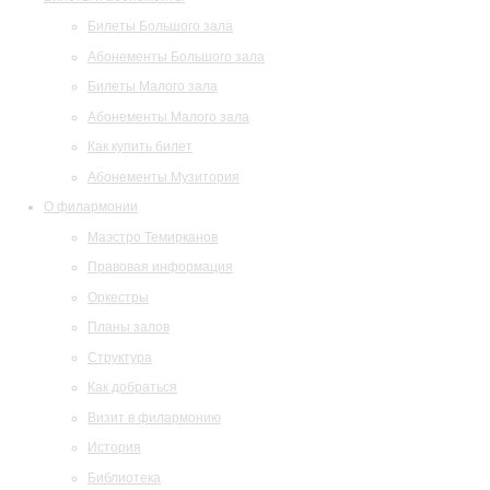
Билеты Большого зала
Абонементы Большого зала
Билеты Малого зала
Абонементы Малого зала
Как купить билет
Абонементы Музитория
О филармонии
Маэстро Темирканов
Правовая информация
Оркестры
Планы залов
Структура
Как добраться
Визит в филармонию
История
Библиотека