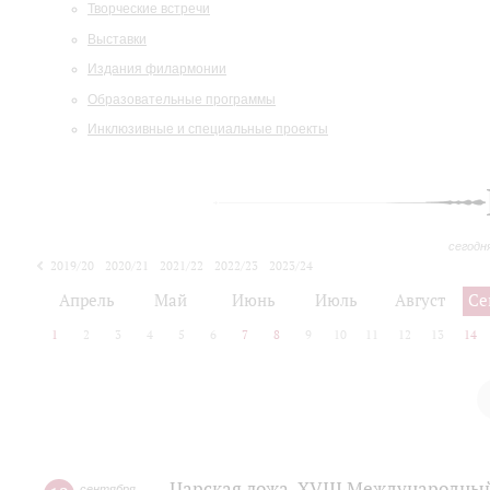
Творческие встречи
Выставки
Издания филармонии
Образовательные программы
Инклюзивные и специальные проекты
сегодн
2019/20
2020/21
2021/22
2022/23
2023/24
2024/25
2025/26
Апрель
Май
Июнь
Июль
Август
Се
1
2
3
4
5
6
7
8
9
10
11
12
13
14
Царская ложа. XVIII Международны
сентября
,