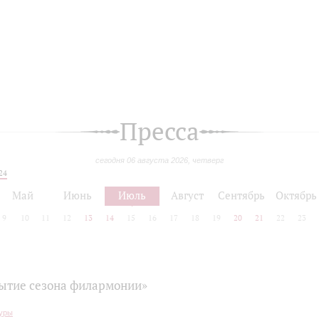
Пресса
сегодня 06 августа 2026, четверг
24
Май
Июнь
Июль
Август
Сентябрь
Октябрь
9
10
11
12
13
14
15
16
17
18
19
20
21
22
23
ытие сезона филармонии»