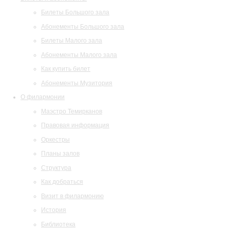
Билеты Большого зала
Абонементы Большого зала
Билеты Малого зала
Абонементы Малого зала
Как купить билет
Абонементы Музитория
О филармонии
Маэстро Темирканов
Правовая информация
Оркестры
Планы залов
Структура
Как добраться
Визит в филармонию
История
Библиотека