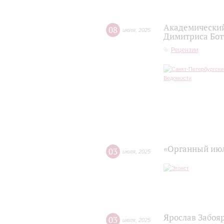
Академический
08
июля
,
2025
Димитриса Бот
Рецензии
«Органный июл
03
июля
,
2025
Ярослав Забоя
03
июля
,
2025