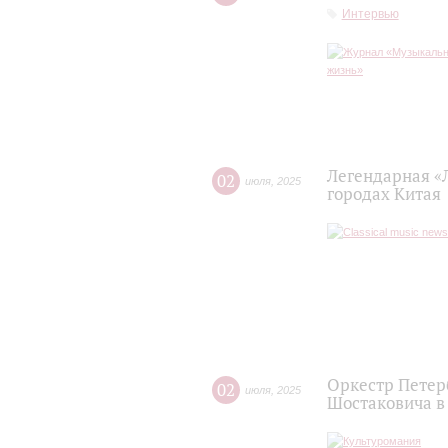
Интервью
Легендарная «
02
июля
,
2025
городах Китая
Оркестр Петер
02
июля
,
2025
Шостаковича в