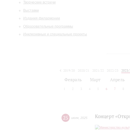
Творческие встречи
Выставки
Издания филармонии
Образовательные программы
Инклюзивные и специальные проекты
2019/20
2020/21
2021/22
2022/23
2023/
2024/25
2025/26
Февраль
Март
Апрель
1
2
3
4
5
6
7
8
Концерт «Откр
25
июля
,
2025