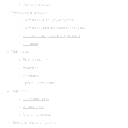
Ресторан и кафе
Фестивали и гастроли
Фестиваль «Площадь Искусств»
Фестиваль «Музыкальная коллекция»
Фестиваль «Барокко в белую ночь»
Гастроли
СМИ о нас
Все публикации
Рецензии
Интервью
Время Шостаковича
Партнеры
Наши партнеры
Фотогалерея
Стать партнером
Просветительские проекты