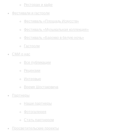
Ресторан и кафе
Фестивали и гастроли
Фестиваль «Площадь Искусств»
Фестиваль «Музыкальная коллекция»
Фестиваль «Барокко в белую ночь»
Гастроли
СМИ о нас
Все публикации
Рецензии
Интервью
Время Шостаковича
Партнеры
Наши партнеры
Фотогалерея
Стать партнером
Просветительские проекты