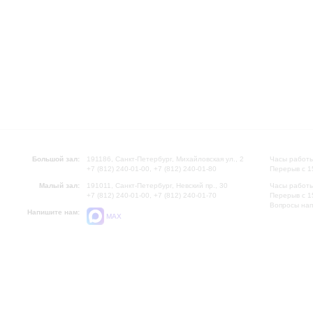
Большой зал:
191186, Санкт-Петербург, Михайловская ул., 2
Часы работы
+7 (812) 240-01-00, +7 (812) 240-01-80
Перерыв с 1
Малый зал:
191011, Санкт-Петербург, Невский пр., 30
Часы работы
+7 (812) 240-01-00, +7 (812) 240-01-70
Перерыв с 1
Вопросы на
Напишите нам:
MAX