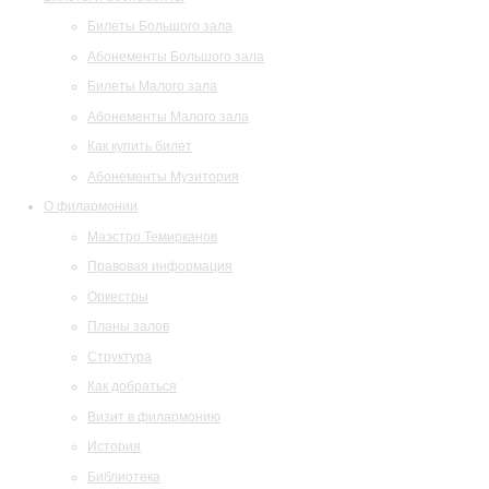
Билеты Большого зала
Абонементы Большого зала
Билеты Малого зала
Абонементы Малого зала
Как купить билет
Абонементы Музитория
О филармонии
Маэстро Темирканов
Правовая информация
Оркестры
Планы залов
Структура
Как добраться
Визит в филармонию
История
Библиотека