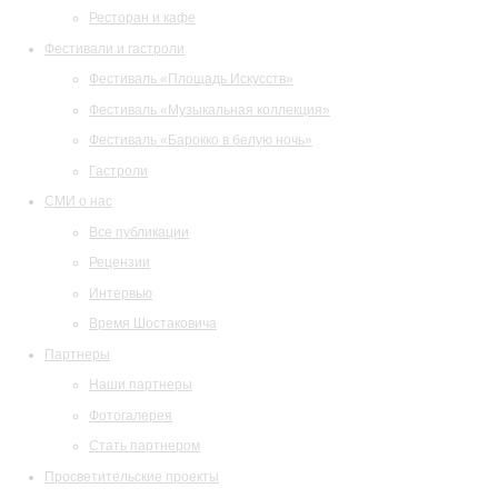
Ресторан и кафе
Фестивали и гастроли
Фестиваль «Площадь Искусств»
Фестиваль «Музыкальная коллекция»
Фестиваль «Барокко в белую ночь»
Гастроли
СМИ о нас
Все публикации
Рецензии
Интервью
Время Шостаковича
Партнеры
Наши партнеры
Фотогалерея
Стать партнером
Просветительские проекты