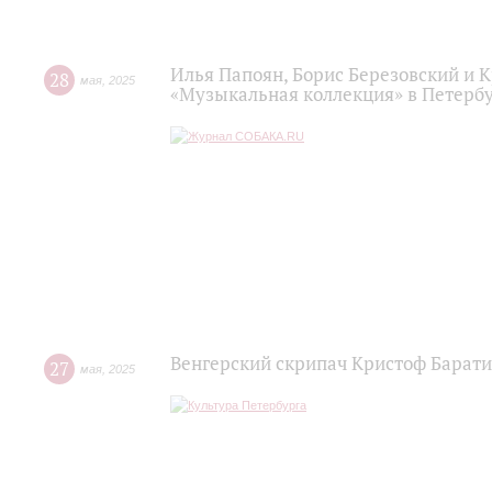
Илья Папоян, Борис Березовский и 
28
мая
,
2025
«Музыкальная коллекция» в Петерб
Венгерский скрипач Кристоф Барат
27
мая
,
2025