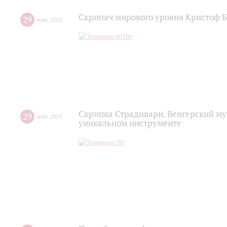
Скрипач мирового уровня Кристоф Б
29
мая
,
2025
Скрипка Страдивари. Венгерский му
29
мая
,
2025
уникальном инструменте