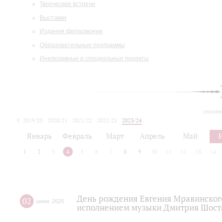
Творческие встречи
Выставки
Издания филармонии
Образовательные программы
Инклюзивные и специальные проекты
сегодн
2019/20
2020/21
2021/22
2022/23
2023/24
2024/25
2025/26
Январь
Февраль
Март
Апрель
Май
1
2
3
4
5
6
7
8
9
10
11
12
13
14
День рождения Евгения Мравинског
02
июня
,
2025
исполнением музыки Дмитрия Шост