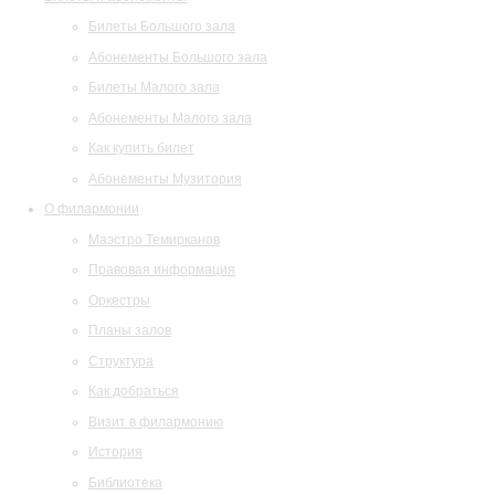
Билеты Большого зала
Абонементы Большого зала
Билеты Малого зала
Абонементы Малого зала
Как купить билет
Абонементы Музитория
О филармонии
Маэстро Темирканов
Правовая информация
Оркестры
Планы залов
Структура
Как добраться
Визит в филармонию
История
Библиотека