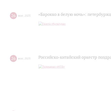
«Барокко в белую ночь»: петербурж
26
мая
,
2025
Российско-китайский оркестр поздр
26
мая
,
2025