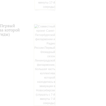
.Первый
ва которой
унды)