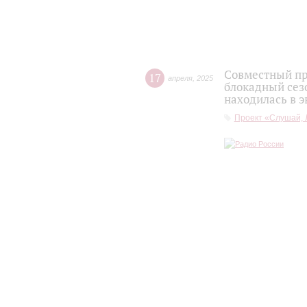
Совместный пр
17
апреля
,
2025
блокадный сез
находилась в э
Проект «Слушай, 