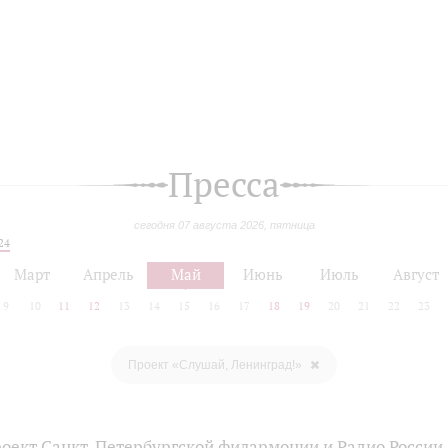
Пресса
сегодня 07 августа 2026, пятница
24
Март
Апрель
Май
Июнь
Июль
Август
9
10
11
12
13
14
15
16
17
18
19
20
21
22
23
Проект «Слушай, Ленинград!»
оект Санкт-Петербургской филармонии и Радио России