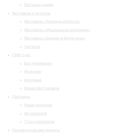
Ресторан и кафе
Фестивали и гастроли
Фестиваль «Площадь Искусств»
Фестиваль «Музыкальная коллекция»
Фестиваль «Барокко в белую ночь»
Гастроли
СМИ о нас
Все публикации
Рецензии
Интервью
Время Шостаковича
Партнеры
Наши партнеры
Фотогалерея
Стать партнером
Просветительские проекты