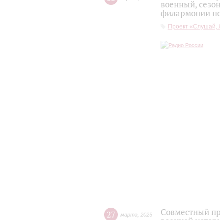
военный, сезо
филармонии по
Проект «Слушай, 
Совместный пр
27
марта
,
2025