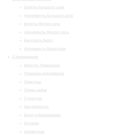
Билеты Большого зала
Абонементы Большого зала
Билеты Малого зала
Абонементы Малого зала
Как купить билет
Абонементы Музитория
О филармонии
Маэстро Темирканов
Правовая информация
Оркестры
Планы залов
Структура
Как добраться
Визит в филармонию
История
Библиотека