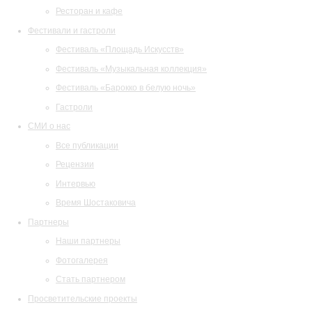
Ресторан и кафе
Фестивали и гастроли
Фестиваль «Площадь Искусств»
Фестиваль «Музыкальная коллекция»
Фестиваль «Барокко в белую ночь»
Гастроли
СМИ о нас
Все публикации
Рецензии
Интервью
Время Шостаковича
Партнеры
Наши партнеры
Фотогалерея
Стать партнером
Просветительские проекты