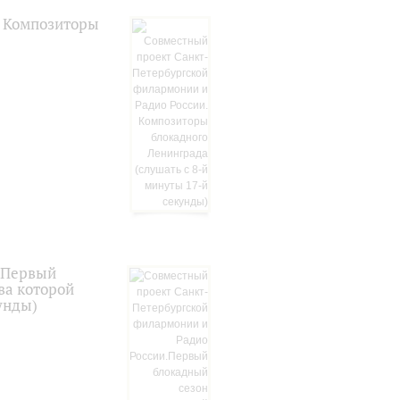
. Композиторы
.Первый
ва которой
унды)