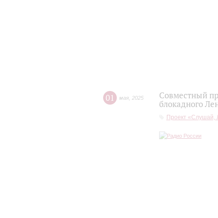
Совместный пр
01
мая
,
2025
блокадного Лен
Проект «Слушай, 