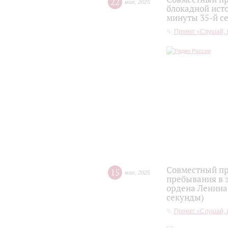
22
мая
,
2025
блокадной ист
минуты 35-й с
Проект «Слушай, 
Совместный пр
15
мая
,
2025
пребывания в 
ордена Ленина 
секунды)
Проект «Слушай, 