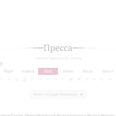
Пресса
сегодня 07 августа 2026, пятница
24
Март
Апрель
Май
Июнь
Июль
Август
9
10
11
12
13
14
15
16
17
18
19
20
21
22
23
Проект «Слушай, Ленинград!»
оект Санкт-Петербургской филармонии и Радио России