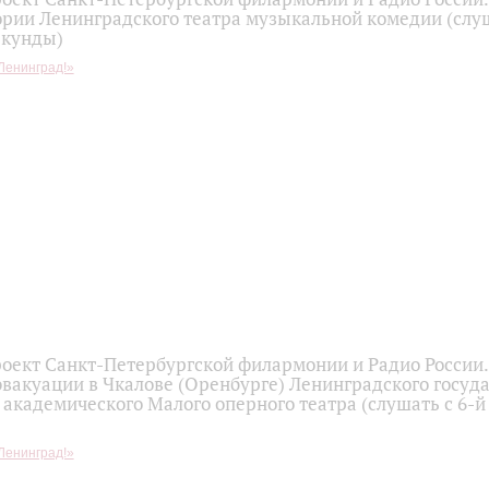
ории Ленинградского театра музыкальной комедии (слуш
екунды)
Ленинград!»
оект Санкт-Петербургской филармонии и Радио России.
эвакуации в Чкалове (Оренбурге) Ленинградского госуд
академического Малого оперного театра (слушать с 6-й
Ленинград!»