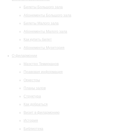
Билеты Большого зала
Абонементы Большого зала
Билеты Малого зала
Абонементы Малого зала
Как купить билет
Абонементы Музитория
О филармонии
Маэстро Темирканов
Правовая информация
Оркестры
Планы залов
Структура
Как добраться
Визит в филармонию
История
Библиотека