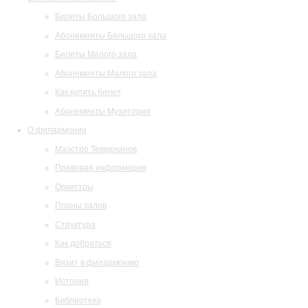
Билеты Большого зала
Абонементы Большого зала
Билеты Малого зала
Абонементы Малого зала
Как купить билет
Абонементы Музитория
О филармонии
Маэстро Темирканов
Правовая информация
Оркестры
Планы залов
Структура
Как добраться
Визит в филармонию
История
Библиотека