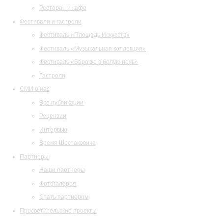
Ресторан и кафе
Фестивали и гастроли
Фестиваль «Площадь Искусств»
Фестиваль «Музыкальная коллекция»
Фестиваль «Барокко в белую ночь»
Гастроли
СМИ о нас
Все публикации
Рецензии
Интервью
Время Шостаковича
Партнеры
Наши партнеры
Фотогалерея
Стать партнером
Просветительские проекты