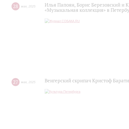
Илья Папоян, Борис Березовский и 
28
мая
,
2025
«Музыкальная коллекция» в Петерб
Венгерский скрипач Кристоф Барат
27
мая
,
2025