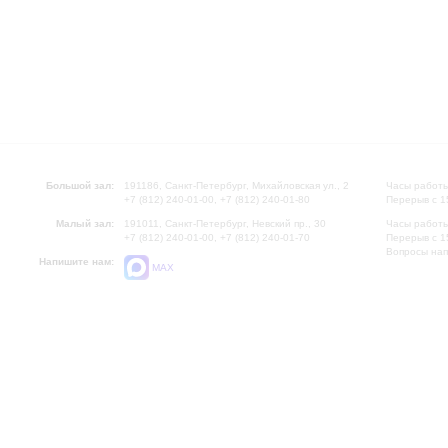
Большой зал:
191186, Санкт-Петербург, Михайловская ул., 2
Часы работы
+7 (812) 240-01-00, +7 (812) 240-01-80
Перерыв с 1
Малый зал:
191011, Санкт-Петербург, Невский пр., 30
Часы работы
+7 (812) 240-01-00, +7 (812) 240-01-70
Перерыв с 1
Вопросы на
Напишите нам:
MAX