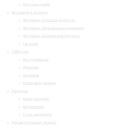
Ресторан и кафе
Фестивали и гастроли
Фестиваль «Площадь Искусств»
Фестиваль «Музыкальная коллекция»
Фестиваль «Барокко в белую ночь»
Гастроли
СМИ о нас
Все публикации
Рецензии
Интервью
Время Шостаковича
Партнеры
Наши партнеры
Фотогалерея
Стать партнером
Просветительские проекты