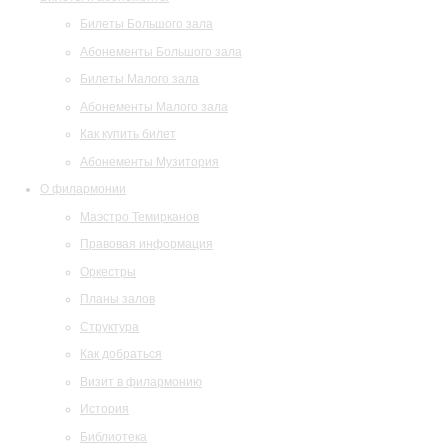
Билеты Большого зала
Абонементы Большого зала
Билеты Малого зала
Абонементы Малого зала
Как купить билет
Абонементы Музитория
О филармонии
Маэстро Темирканов
Правовая информация
Оркестры
Планы залов
Структура
Как добраться
Визит в филармонию
История
Библиотека