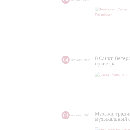
В Санкт-Петерб
04
апреля
,
2025
оркестра
Музыка, тради
04
апреля
,
2025
музыкальный ф