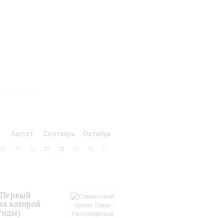
Август
Сентябрь
Октябрь
24
25
26
27
28
29
30
31
.Первый
ва которой
унды)