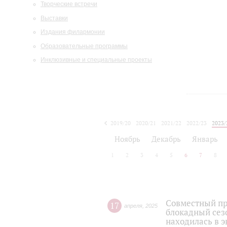
Творческие встречи
Выставки
Издания филармонии
Образовательные программы
Инклюзивные и специальные проекты
2019/20
2020/21
2021/22
2022/23
2023/
2024/25
2025/26
Ноябрь
Декабрь
Январь
1
2
3
4
5
6
7
8
Совместный пр
17
апреля
,
2025
блокадный сез
находилась в э