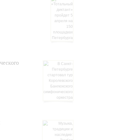
ческого
й