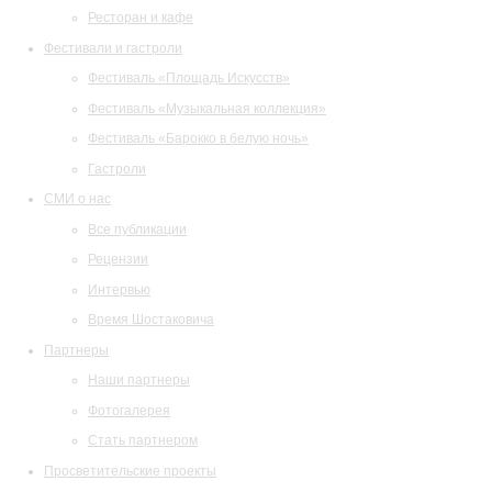
Ресторан и кафе
Фестивали и гастроли
Фестиваль «Площадь Искусств»
Фестиваль «Музыкальная коллекция»
Фестиваль «Барокко в белую ночь»
Гастроли
СМИ о нас
Все публикации
Рецензии
Интервью
Время Шостаковича
Партнеры
Наши партнеры
Фотогалерея
Стать партнером
Просветительские проекты