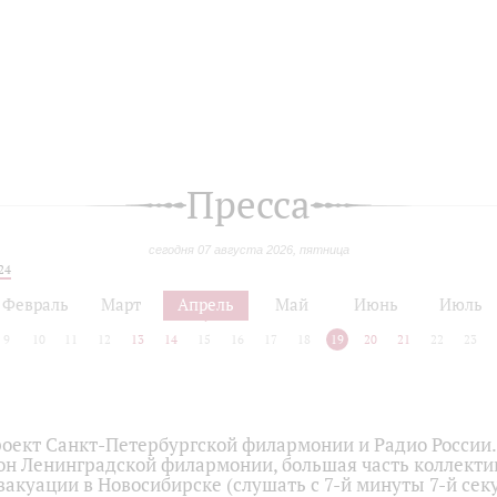
Пресса
сегодня 07 августа 2026, пятница
24
Февраль
Март
Апрель
Май
Июнь
Июль
9
10
11
12
13
14
15
16
17
18
19
20
21
22
23
оект Санкт-Петербургской филармонии и Радио России
он Ленинградской филармонии, большая часть коллекти
вакуации в Новосибирске (слушать с 7-й минуты 7-й сек