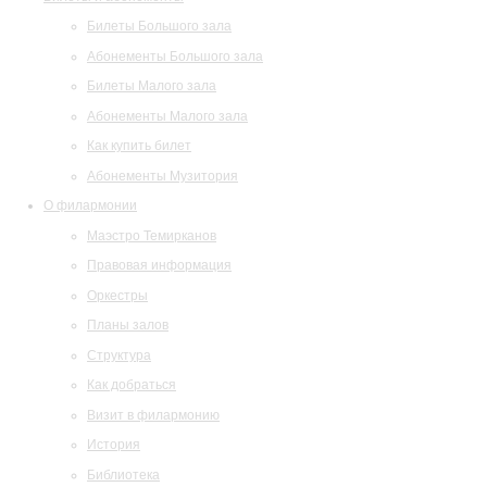
Билеты Большого зала
Абонементы Большого зала
Билеты Малого зала
Абонементы Малого зала
Как купить билет
Абонементы Музитория
О филармонии
Маэстро Темирканов
Правовая информация
Оркестры
Планы залов
Структура
Как добраться
Визит в филармонию
История
Библиотека