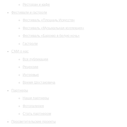
Ресторан и кафе
Фестивали и гастроли
Фестиваль «Площадь Искусств»
Фестиваль «Музыкальная коллекция»
Фестиваль «Барокко в белую ночь»
Гастроли
СМИ о нас
Все публикации
Рецензии
Интервью
Время Шостаковича
Партнеры
Наши партнеры
Фотогалерея
Стать партнером
Просветительские проекты