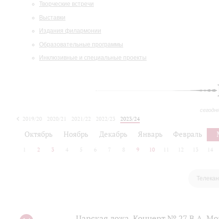
Творческие встречи
Выставки
Издания филармонии
Образовательные программы
Инклюзивные и специальные проекты
сегодн
2019/20
2020/21
2021/22
2022/23
2023/24
2024/25
2025/26
Октябрь
Ноябрь
Декабрь
Январь
Февраль
1
2
3
4
5
6
7
8
9
10
11
12
13
14
Телекан
Царская ложа. Концерт № 27 В.А. М