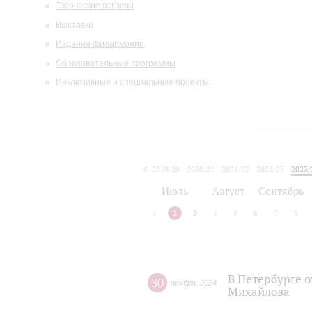
Творческие встречи
Выставки
Издания филармонии
Образовательные программы
Инклюзивные и специальные проекты
2019/20
2020/21
2021/22
2022/23
2023/
2024/25
2025/26
Июль
Август
Сентябрь
1
2
3
4
5
6
7
8
В Петербурге о
30
ноября
,
2024
Михайлова