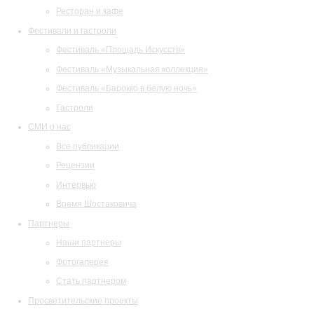
Ресторан и кафе
Фестивали и гастроли
Фестиваль «Площадь Искусств»
Фестиваль «Музыкальная коллекция»
Фестиваль «Барокко в белую ночь»
Гастроли
СМИ о нас
Все публикации
Рецензии
Интервью
Время Шостаковича
Партнеры
Наши партнеры
Фотогалерея
Стать партнером
Просветительские проекты