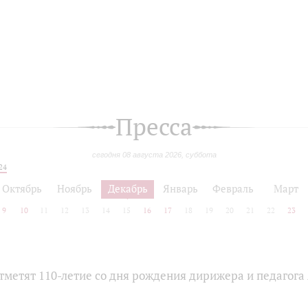
Пресса
сегодня 08 августа 2026, суббота
24
Октябрь
Ноябрь
Декабрь
Январь
Февраль
Март
9
10
11
12
13
14
15
16
17
18
19
20
21
22
23
тметят 110-летие со дня рождения дирижера и педагога