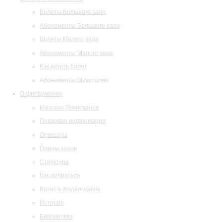
Билеты Большого зала
Абонементы Большого зала
Билеты Малого зала
Абонементы Малого зала
Как купить билет
Абонементы Музитория
О филармонии
Маэстро Темирканов
Правовая информация
Оркестры
Планы залов
Структура
Как добраться
Визит в филармонию
История
Библиотека