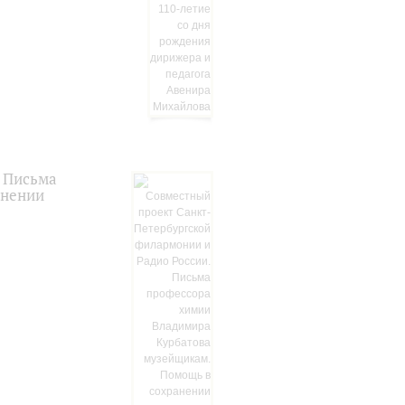
. Письма
анении