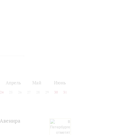
Апрель
Май
Июнь
24
25
26
27
28
29
30
31
 Авенира