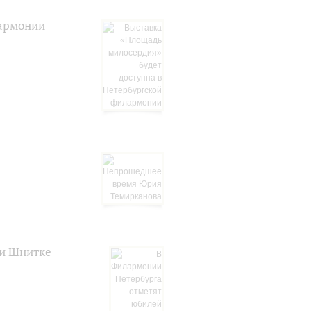
лармонии
ии Шнитке