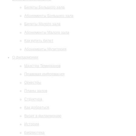
Билеты Большого зала
Абонементы Большого зала
Билеты Малого зала
Абонементы Малого зала
Как купить билет
Абонементы Музитория
О филармонии
Маэстро Темирканов
Правовая информация
Оркестры
Планы залов
Структура
Как добраться
Визит в филармонию
История
Библиотека