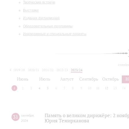
Творческие встречи
Выставки
Издания филармонии
Образовательные программы
Инклюзивные и специальные проекты
сегодн
2019/20
2020/21
2021/22
2022/23
2023/24
2024/25
2025/26
Июнь
Июль
Август
Сентябрь
Октябрь
Н
1
2
3
4
5
6
7
8
9
10
11
12
13
14
Память о великом дирижёре: 2 ноябр
31
октября
,
Юрия Темирканова
2024