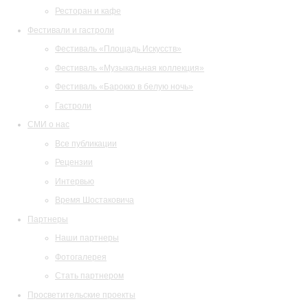
Ресторан и кафе
Фестивали и гастроли
Фестиваль «Площадь Искусств»
Фестиваль «Музыкальная коллекция»
Фестиваль «Барокко в белую ночь»
Гастроли
СМИ о нас
Все публикации
Рецензии
Интервью
Время Шостаковича
Партнеры
Наши партнеры
Фотогалерея
Стать партнером
Просветительские проекты