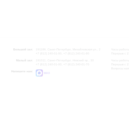
Большой зал:
191186, Санкт-Петербург, Михайловская ул., 2
Часы работы
+7 (812) 240-01-00, +7 (812) 240-01-80
Перерыв с 1
Малый зал:
191011, Санкт-Петербург, Невский пр., 30
Часы работы
+7 (812) 240-01-00, +7 (812) 240-01-70
Перерыв с 1
Вопросы на
Напишите нам:
MAX