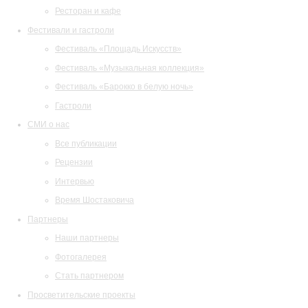
Ресторан и кафе
Фестивали и гастроли
Фестиваль «Площадь Искусств»
Фестиваль «Музыкальная коллекция»
Фестиваль «Барокко в белую ночь»
Гастроли
СМИ о нас
Все публикации
Рецензии
Интервью
Время Шостаковича
Партнеры
Наши партнеры
Фотогалерея
Стать партнером
Просветительские проекты