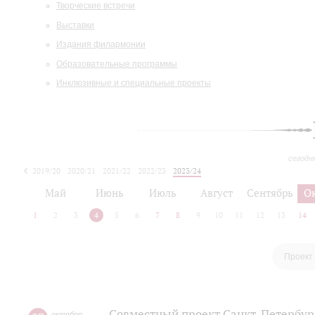
Творческие встречи
Выставки
Издания филармонии
Образовательные программы
Инклюзивные и специальные проекты
сегодн
2019/20
2020/21
2021/22
2022/23
2023/24
2024/25
2025/26
Май
Июнь
Июль
Август
Сентябрь
О
1
2
3
4
5
6
7
8
9
10
11
12
13
14
Проект
Совместный проект Санкт-Петербург
октября
,