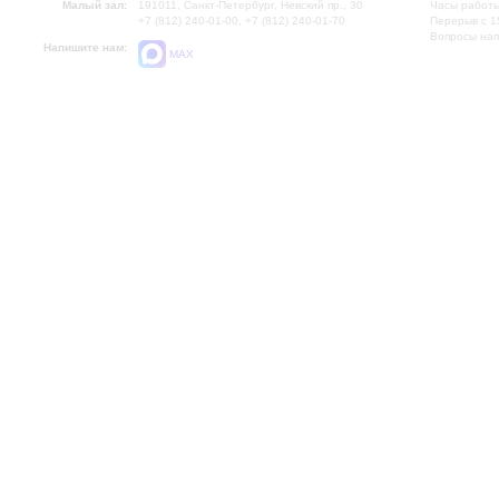
Малый зал:
191011, Санкт-Петербург, Невский пр., 30
Часы работы
+7 (812) 240-01-00, +7 (812) 240-01-70
Перерыв с 1
Вопросы на
Напишите нам:
MAX