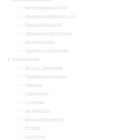
Билеты Большого зала
Абонементы Большого зала
Билеты Малого зала
Абонементы Малого зала
Как купить билет
Абонементы Музитория
О филармонии
Маэстро Темирканов
Правовая информация
Оркестры
Планы залов
Структура
Как добраться
Визит в филармонию
История
Библиотека