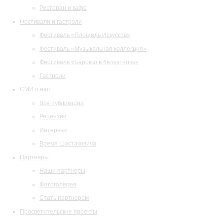
Ресторан и кафе
Фестивали и гастроли
Фестиваль «Площадь Искусств»
Фестиваль «Музыкальная коллекция»
Фестиваль «Барокко в белую ночь»
Гастроли
СМИ о нас
Все публикации
Рецензии
Интервью
Время Шостаковича
Партнеры
Наши партнеры
Фотогалерея
Стать партнером
Просветительские проекты