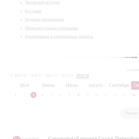
Творческие встречи
Выставки
Издания филармонии
Образовательные программы
Инклюзивные и специальные проекты
сегодн
2019/20
2020/21
2021/22
2022/23
2023/24
2024/25
2025/26
Май
Июнь
Июль
Август
Сентябрь
О
1
2
3
4
5
6
7
8
9
10
11
12
13
14
Проект
Совместный проект Санкт-Петербур
сентября
,