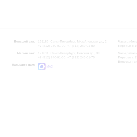
Большой зал:
191186, Санкт-Петербург, Михайловская ул., 2
Часы работы
+7 (812) 240-01-00, +7 (812) 240-01-80
Перерыв с 1
Малый зал:
191011, Санкт-Петербург, Невский пр., 30
Часы работы
+7 (812) 240-01-00, +7 (812) 240-01-70
Перерыв с 1
Вопросы на
Напишите нам:
MAX