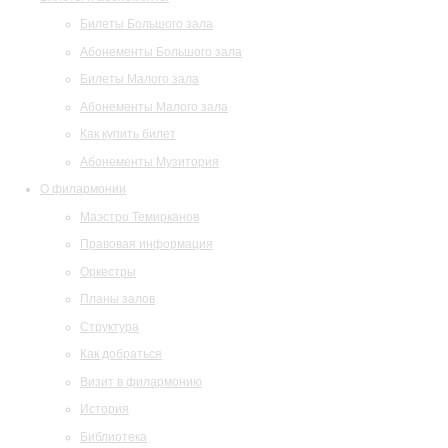
Билеты Большого зала
Абонементы Большого зала
Билеты Малого зала
Абонементы Малого зала
Как купить билет
Абонементы Музитория
О филармонии
Маэстро Темирканов
Правовая информация
Оркестры
Планы залов
Структура
Как добраться
Визит в филармонию
История
Библиотека