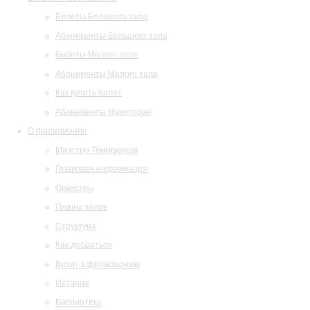
Билеты Большого зала
Абонементы Большого зала
Билеты Малого зала
Абонементы Малого зала
Как купить билет
Абонементы Музитория
О филармонии
Маэстро Темирканов
Правовая информация
Оркестры
Планы залов
Структура
Как добраться
Визит в филармонию
История
Библиотека