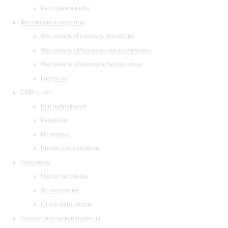
Ресторан и кафе
Фестивали и гастроли
Фестиваль «Площадь Искусств»
Фестиваль «Музыкальная коллекция»
Фестиваль «Барокко в белую ночь»
Гастроли
СМИ о нас
Все публикации
Рецензии
Интервью
Время Шостаковича
Партнеры
Наши партнеры
Фотогалерея
Стать партнером
Просветительские проекты