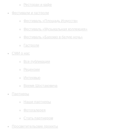
Ресторан и кафе
Фестивали и гастроли
Фестиваль «Площадь Искусств»
Фестиваль «Музыкальная коллекция»
Фестиваль «Барокко в белую ночь»
Гастроли
СМИ о нас
Все публикации
Рецензии
Интервью
Время Шостаковича
Партнеры
Наши партнеры
Фотогалерея
Стать партнером
Просветительские проекты