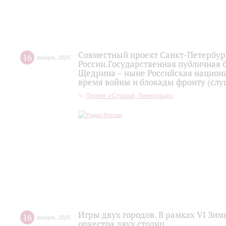
Совместный проект Санкт-Петербур
16
января
,
2025
России.Государственная публичная 
Щедрина – ныне Российская национа
время войны и блокады фронту (слу
Проект «Слушай, Ленинград!»
Игры двух городов. В рамках VI Зи
16
января
,
2025
оркестра двух столиц