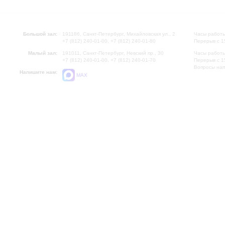
Большой зал:
191186, Санкт-Петербург, Михайловская ул., 2
Часы работы
+7 (812) 240-01-00, +7 (812) 240-01-80
Перерыв с 1
Малый зал:
191011, Санкт-Петербург, Невский пр., 30
Часы работы
+7 (812) 240-01-00, +7 (812) 240-01-70
Перерыв с 1
Вопросы на
Напишите нам:
MAX