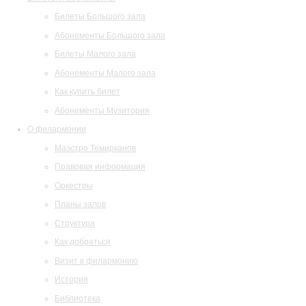
Билеты Большого зала
Абонементы Большого зала
Билеты Малого зала
Абонементы Малого зала
Как купить билет
Абонементы Музитория
О филармонии
Маэстро Темирканов
Правовая информация
Оркестры
Планы залов
Структура
Как добраться
Визит в филармонию
История
Библиотека