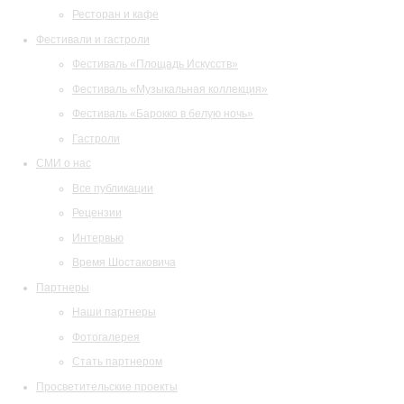
Ресторан и кафе
Фестивали и гастроли
Фестиваль «Площадь Искусств»
Фестиваль «Музыкальная коллекция»
Фестиваль «Барокко в белую ночь»
Гастроли
СМИ о нас
Все публикации
Рецензии
Интервью
Время Шостаковича
Партнеры
Наши партнеры
Фотогалерея
Стать партнером
Просветительские проекты