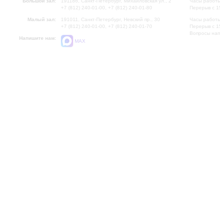
Большой зал:
191186, Санкт-Петербург, Михайловская ул., 2
Часы работы
+7 (812) 240-01-00, +7 (812) 240-01-80
Перерыв с 1
Малый зал:
191011, Санкт-Петербург, Невский пр., 30
Часы работы
+7 (812) 240-01-00, +7 (812) 240-01-70
Перерыв с 1
Вопросы на
Напишите нам:
MAX