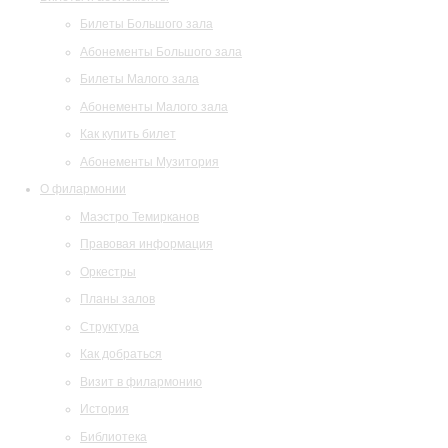
Билеты Большого зала
Абонементы Большого зала
Билеты Малого зала
Абонементы Малого зала
Как купить билет
Абонементы Музитория
О филармонии
Маэстро Темирканов
Правовая информация
Оркестры
Планы залов
Структура
Как добраться
Визит в филармонию
История
Библиотека