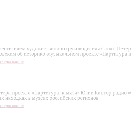
местителем художественного руководителя Санкт-Пете
овским об историко-музыкальном проекте «Партитура 
титура памяти
тора проекта «Партитура памяти» Юлии Кантор радио 
х находках в музеях российских регионов
титура памяти