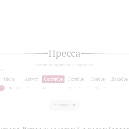
Пресса
сегодня 09 августа 2026, воскресенье
24
Июль
Август
Сентябрь
Октябрь
Ноябрь
Декабрь
9
10
11
12
13
14
15
16
17
18
19
20
21
22
23
Интервью
остиная | Интервью с пианистом Александром Кашпу