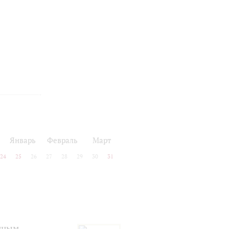
Январь
Февраль
Март
24
25
26
27
28
29
30
31
риным