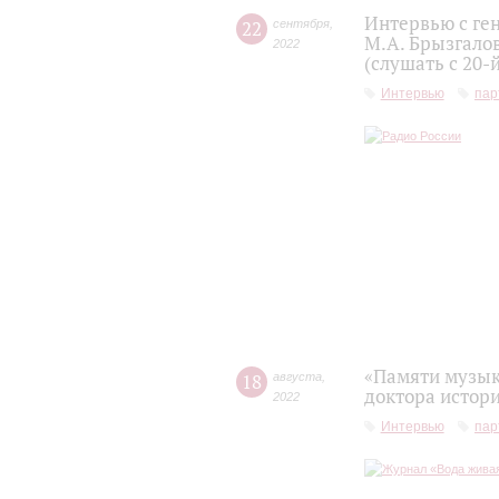
Интервью с ге
22
сентября
,
М.А. Брызгало
2022
(слушать с 20-
Интервью
пар
«Памяти музык
18
августа
,
доктора истор
2022
Интервью
пар