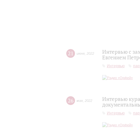
Интервью с за
21
июня
,
2022
Евгением Петр
Интервью
пар
Интервью кура
26
мая
,
2022
документальны
Интервью
пар