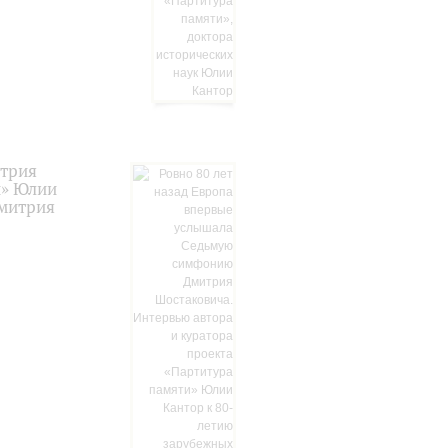
итрия
и» Юлии
Дмитрия