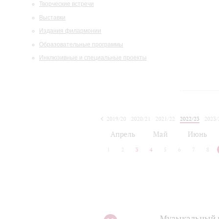
Творческие встречи
Выставки
Издания филармонии
Образовательные программы
Инклюзивные и специальные проекты
2019/20
2020/21
2021/22
2022/23
2023/
2024/25
2025/26
Апрель
Май
Июнь
1
2
3
4
5
6
7
8
Музыкальный г