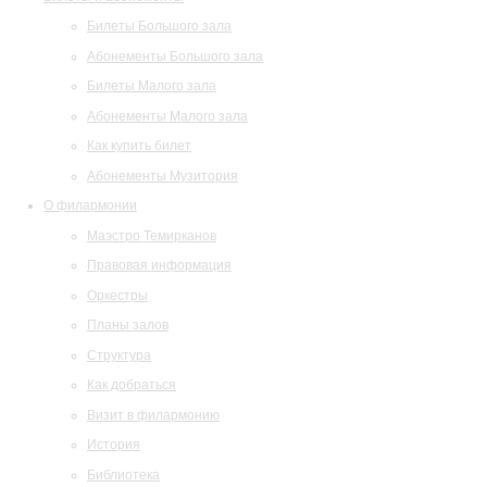
Билеты Большого зала
Абонементы Большого зала
Билеты Малого зала
Абонементы Малого зала
Как купить билет
Абонементы Музитория
О филармонии
Маэстро Темирканов
Правовая информация
Оркестры
Планы залов
Структура
Как добраться
Визит в филармонию
История
Библиотека