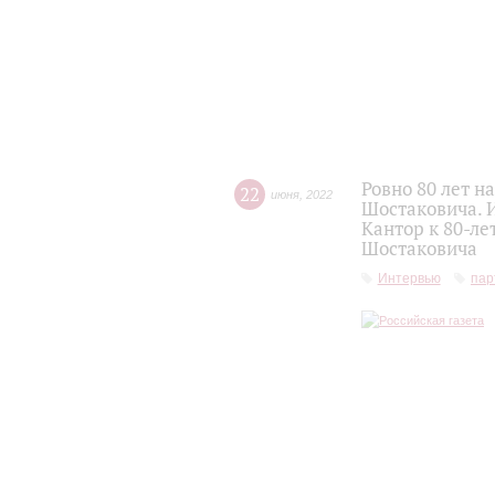
Ровно 80 лет 
22
июня
,
2022
Шостаковича. 
Кантор к 80-л
Шостаковича
Интервью
пар