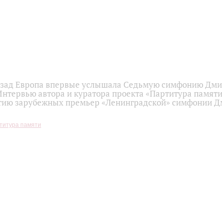
назад Европа впервые услышала Седьмую симфонию Дм
Интервью автора и куратора проекта «Партитура памят
етию зарубежных премьер «Ленинградской» симфонии 
титура памяти