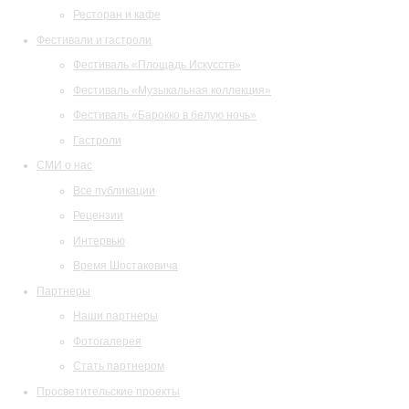
Ресторан и кафе
Фестивали и гастроли
Фестиваль «Площадь Искусств»
Фестиваль «Музыкальная коллекция»
Фестиваль «Барокко в белую ночь»
Гастроли
СМИ о нас
Все публикации
Рецензии
Интервью
Время Шостаковича
Партнеры
Наши партнеры
Фотогалерея
Стать партнером
Просветительские проекты