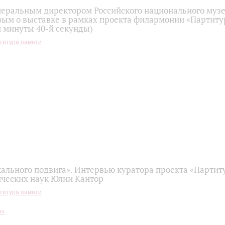
неральным директором Российского национального муз
вым о выставке в рамках проекта филармонии «Партиту
й минуты 40-й секунды)
титура памяти
ального подвига». Интервью куратора проекта «Партит
ических наук Юлии Кантор
титура памяти